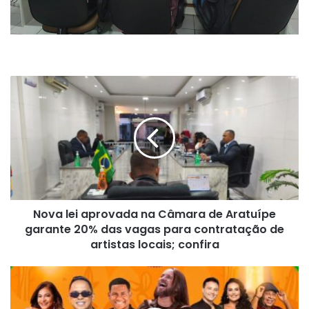
Nova
lei
aprovada
na
Câmara
de
Aratuípe
garante
20%
Nova lei aprovada na Câmara de Aratuípe
das
vagas
garante 20% das vagas para contratação de
para
artistas locais; confira
contratação
de
Conceição
artistas
do
locais;
Almeida