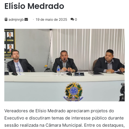
Elísio Medrado
Mande
admjnrgb
19 de maio de 2025
0
um
e-
mail
Vereadores de Elísio Medrado apreciaram projetos do
Executivo e discutiram temas de interesse público durante
sessão realizada na Câmara Municipal. Entre os destaques,