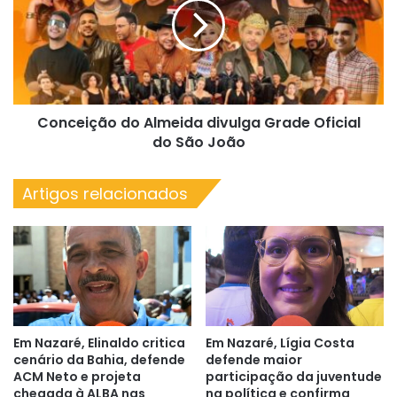
confira
divulga
Grade
Oficial
do São João
Conceição do Almeida divulga Grade Oficial
do São João
Artigos relacionados
Em Nazaré, Elinaldo critica
Em Nazaré, Lígia Costa
cenário da Bahia, defende
defende maior
ACM Neto e projeta
participação da juventude
chegada à ALBA nas
na política e confirma