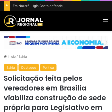
Em Nazaré, Lígia Costa defende maior participação da juventude na política e confirma projeto para disputar vaga na ALBA
M
Início
/
Bahia
Bahia
Destaque
Política
Solicitação feita pelos
vereadores em Brasília
viabiliza construção de sede
própria para Legislativo em