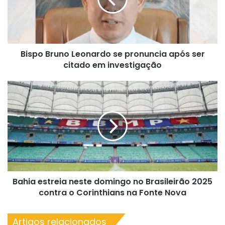
após
ser
citado
em
Bispo Bruno Leonardo se pronuncia após ser
investigação
citado em investigação
Bahia
estreia
neste
domingo
no
Brasileirão
2025
contra
o
Bahia estreia neste domingo no Brasileirão 2025
Corinthians
na
contra o Corinthians na Fonte Nova
Fonte
Nova
Artigos relacionados