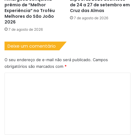
prêmio de “Melhor
de 24 a 27 de setembro em
Experiência” no Troféu
Cruz das Almas
Melhores do São João
7 de agosto de 2026
2026
7 de agosto de 2026
Deixe um comentário
O seu endereço de e-mail não será publicado.
Campos
obrigatórios são marcados com
*
C
o
m
e
n
t
á