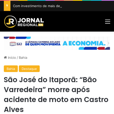
Com investimento de mais de R$ 1 milhão, Prefeitura de Amargosa inicia construção da Areninha da Gamboa
M
Início
/
Bahia
Bahia
Destaque
São José do Itaporã: “Bão
Varredeira” morre após
acidente de moto em Castro
Alves