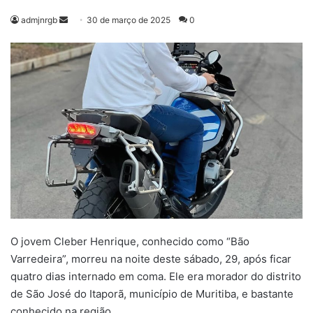
Mande
admjnrgb
30 de março de 2025
0
um
e-
mail
O jovem Cleber Henrique, conhecido como “Bão
Varredeira”, morreu na noite deste sábado, 29, após ficar
quatro dias internado em coma. Ele era morador do distrito
de São José do Itaporã, município de Muritiba, e bastante
conhecido na região.