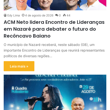
Edy Lima
4 de agosto de 2026
0
44
ACM Neto lidera Encontro de Lideranças
em Nazaré para debater o futuro do
Recôncavo Baiano
O município de Nazaré receberá, neste sábado (08), um
importante Encontro de Lideranças que reunirá representantes
políticos de diversas regiões…
Leia mais »