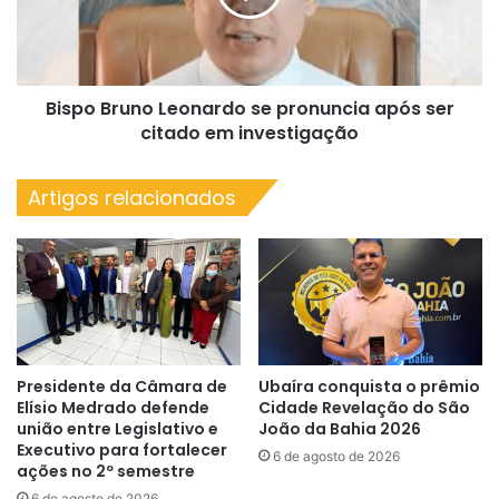
após
ser
citado
em
Bispo Bruno Leonardo se pronuncia após ser
investigação
citado em investigação
Artigos relacionados
Presidente da Câmara de
Ubaíra conquista o prêmio
Elísio Medrado defende
Cidade Revelação do São
união entre Legislativo e
João da Bahia 2026
Executivo para fortalecer
6 de agosto de 2026
ações no 2º semestre
6 de agosto de 2026