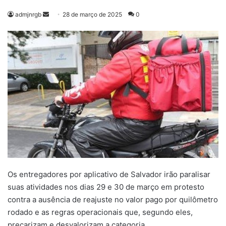
Mande
admjnrgb
28 de março de 2025
0
um
e-
mail
Os entregadores por aplicativo de Salvador irão paralisar
suas atividades nos dias 29 e 30 de março em protesto
contra a ausência de reajuste no valor pago por quilômetro
rodado e as regras operacionais que, segundo eles,
precarizam e desvalorizam a categoria.