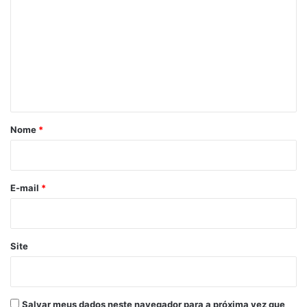
o
m
e
n
t
á
r
Nome
*
i
o
*
E-mail
*
Site
Salvar meus dados neste navegador para a próxima vez que