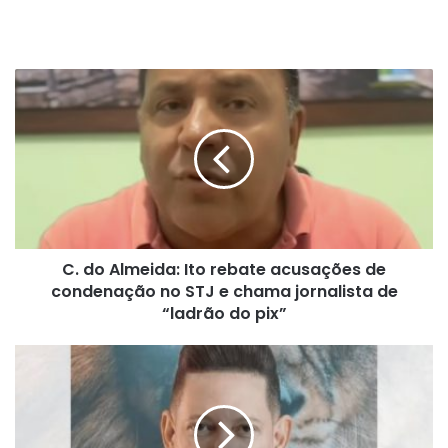
C.
do
Almeida:
Ito
rebate
acusações
de
condenação
no
C. do Almeida: Ito rebate acusações de
STJ
e
condenação no STJ e chama jornalista de
chama
“ladrão do pix”
jornalista
de
Bispo
“ladrão
Bruno
do
Leonardo
pix”
se
pronuncia