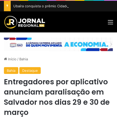
Ubaíra conquista o prêmio Cidade Revelação do São João da Bahia 2026
M
Início
/
Bahia
Bahia
Destaque
Entregadores por aplicativo
anunciam paralisação em
Salvador nos dias 29 e 30 de
março