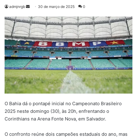
Mande
admjnrgb
30 de março de 2025
0
um
e-
mail
O Bahia dá o pontapé inicial no Campeonato Brasileiro
2025 neste domingo (30), às 20h, enfrentando o
Corinthians na Arena Fonte Nova, em Salvador.
O confronto reúne dois campeões estaduais do ano, mas