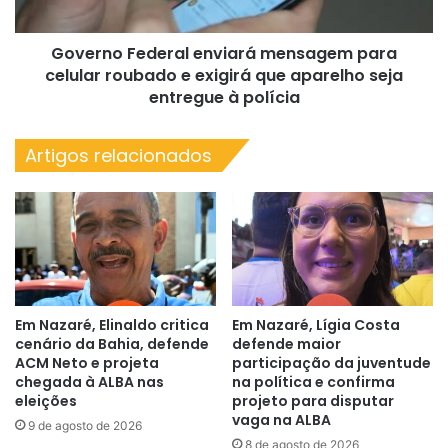
e
exigirá
Governo Federal enviará mensagem para
que
aparelho
celular roubado e exigirá que aparelho seja
seja
entregue à polícia
entregue
à
Artigos relacionados
polícia
Em Nazaré, Elinaldo critica
Em Nazaré, Lígia Costa
cenário da Bahia, defende
defende maior
ACM Neto e projeta
participação da juventude
chegada à ALBA nas
na política e confirma
eleições
projeto para disputar
vaga na ALBA
9 de agosto de 2026
8 de agosto de 2026