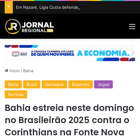
Em Nazaré, Lígia Costa defende maior participação da juventude na política e confirma projeto para disputar vaga na ALBA
M
Início
/
Bahia
Bahia
Brasil
Destaque
Esportes
Jogos
Notícias
Bahia estreia neste domingo
no Brasileirão 2025 contra o
Corinthians na Fonte Nova