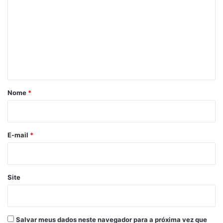
o
m
e
n
t
á
r
Nome
*
i
o
*
E-mail
*
Site
Salvar meus dados neste navegador para a próxima vez que