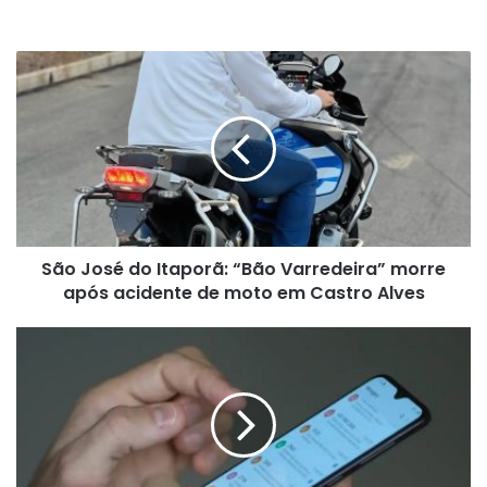
São
José
do
Itaporã:
“Bão
Varredeira”
morre
após
acidente
São José do Itaporã: “Bão Varredeira” morre
de
moto
após acidente de moto em Castro Alves
em
Castro
Governo
Alves
Federal
enviará
mensagem
para
celular
roubado