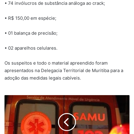
• 74 invólucros de substância análoga ao crack;
• R$ 150,00 em espécie;
• 01 balança de precisão;
• 02 aparelhos celulares.
Os suspeitos e todo o material apreendido foram
apresentados na Delegacia Territorial de Muritiba para a
adoção das medidas legais cabíveis.
Quatro
pessoas
são
espancadas
dentro
de