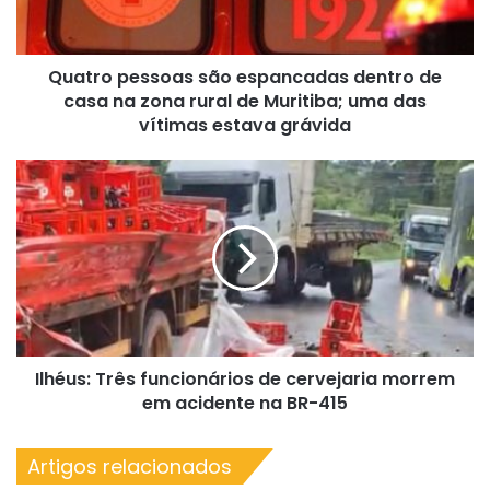
casa
na
zona
Quatro pessoas são espancadas dentro de
rural
de
casa na zona rural de Muritiba; uma das
Muritiba;
vítimas estava grávida
uma
das
Ilhéus:
vítimas
Três
estava
funcionários
grávida
de
cervejaria
morrem
em
acidente
na
Ilhéus: Três funcionários de cervejaria morrem
BR-
415
em acidente na BR-415
Artigos relacionados