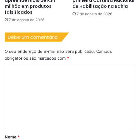
apreende mais de R$ 1
primeira Carteira Nacional
milhão em produtos
de Habilitação na Bahia
falsificados
7 de agosto de 2026
7 de agosto de 2026
Deixe um comentário
O seu endereço de e-mail não será publicado.
Campos
obrigatórios são marcados com
*
C
o
m
e
n
t
á
r
Nome
*