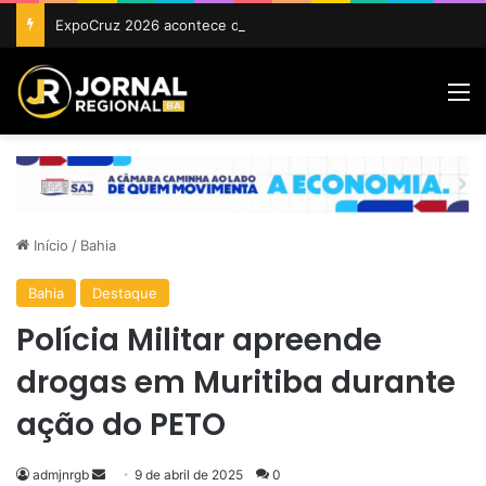
ExpoCruz 2026 acontece de 24 a 27 de setembro em Cruz das Almas
M
Início
/
Bahia
Bahia
Destaque
Polícia Militar apreende
drogas em Muritiba durante
ação do PETO
Mande
admjnrgb
9 de abril de 2025
0