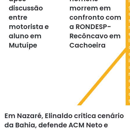
i
após
em
discussão
morrem em
discussão
confronto
entre
com
entre
confronto com
motorista
a
motorista e
a RONDESP-
e
RONDESP-
aluno
Recôncavo
aluno em
Recôncavo em
em
em
l
Mutuípe
Cachoeira
Mutuípe
Cachoeira
i
Em Nazaré, Elinaldo critica cenário
da Bahia, defende ACM Neto e