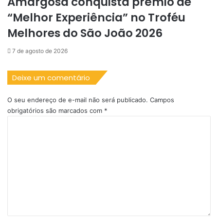
Amargosa conquista prêmio de
“Melhor Experiência” no Troféu
Melhores do São João 2026
7 de agosto de 2026
Deixe um comentário
O seu endereço de e-mail não será publicado.
Campos
obrigatórios são marcados com
*
C
o
m
e
n
t
á
r
i
o