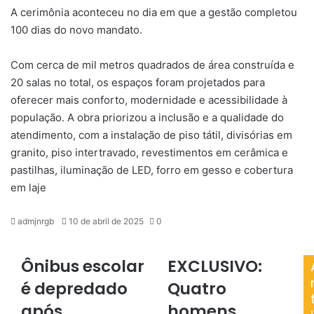
A cerimônia aconteceu no dia em que a gestão completou
100 dias do novo mandato.
Com cerca de mil metros quadrados de área construída e
20 salas no total, os espaços foram projetados para
oferecer mais conforto, modernidade e acessibilidade à
população. A obra priorizou a inclusão e a qualidade do
atendimento, com a instalação de piso tátil, divisórias em
granito, piso intertravado, revestimentos em cerâmica e
pastilhas, iluminação de LED, forro em gesso e cobertura
em laje
Mande
admjnrgb
10 de abril de 2025
0
um
e-
Ônibus escolar
EXCLUSIVO:
Ônibus
EXCLUSIVO:
mail
escolar
Quatro
é depredado
Quatro
é
homens
depredado
após
morrem
homens