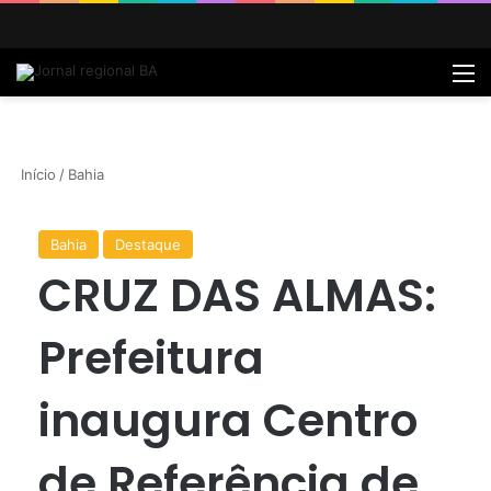
M
Início
/
Bahia
Bahia
Destaque
CRUZ DAS ALMAS:
Prefeitura
inaugura Centro
de Referência de