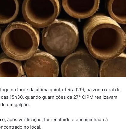
ogo na tarde da última quinta-feira (29), na zona rural de
ta das 15h30, quando guarnições da 27ª CIPM realizavam
 de um galpão.
ra e, após verificação, foi recolhido e encaminhado à
encontrado no local.