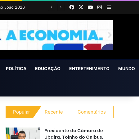
Facebook
X
YouTube
Instagram
Barra Latera
POLÍTICA
EDUCAÇÃO
ENTRETENIMENTO
MUNDO
Popular
Recente
Comentários
Presidente da Câmara de
Ubaíra, Toinho do Ônibus,