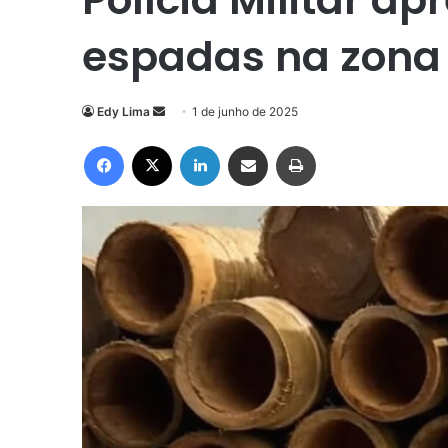
espadas na zona 
Mande
Edy Lima
1 de junho de 2025
um
Facebook
X
Linkedin
Compartilhar via e-mail
Imprimir
e-
mail