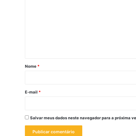
C
o
m
e
n
t
á
r
Nome
*
i
o
*
E-mail
*
Salvar meus dados neste navegador para a próxima ve