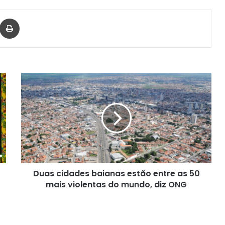
har via e-mail
Imprimir
Duas
cidades
baianas
estão
entre
as
50
mais
violentas
Duas cidades baianas estão entre as 50
do
mundo,
mais violentas do mundo, diz ONG
diz
ONG