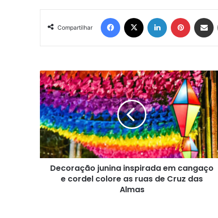
Facebook
X
Linkedin
Pinterest
Compartil
Compartilhar
Decoração
junina
inspirada
em
cangaço
e
cordel
colore
as
Decoração junina inspirada em cangaço
ruas
de
e cordel colore as ruas de Cruz das
Cruz
Almas
das
Almas