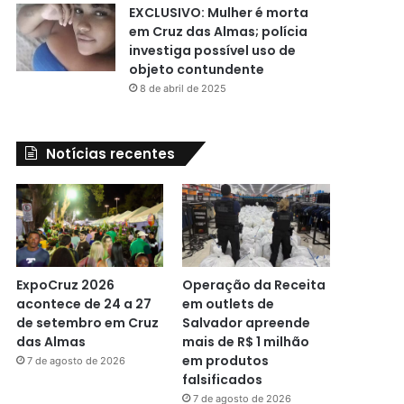
EXCLUSIVO: Mulher é morta
em Cruz das Almas; polícia
investiga possível uso de
objeto contundente
8 de abril de 2025
Notícias recentes
ExpoCruz 2026
Operação da Receita
acontece de 24 a 27
em outlets de
de setembro em Cruz
Salvador apreende
das Almas
mais de R$ 1 milhão
em produtos
7 de agosto de 2026
falsificados
7 de agosto de 2026