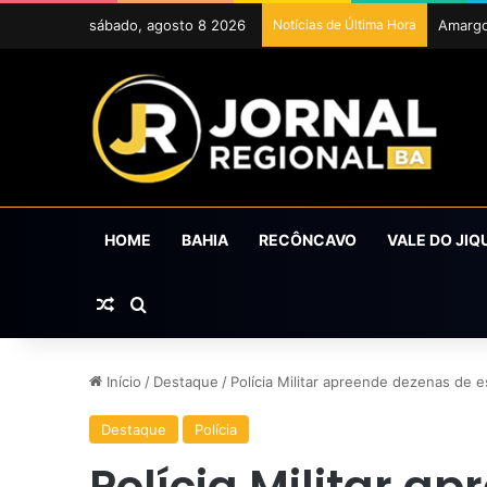
sábado, agosto 8 2026
Notícias de Última Hora
ExpoCr
HOME
BAHIA
RECÔNCAVO
VALE DO JIQ
Artigo aleatório
Procurar por
Início
/
Destaque
/
Polícia Militar apreende dezenas de e
Destaque
Polícia
Polícia Militar a