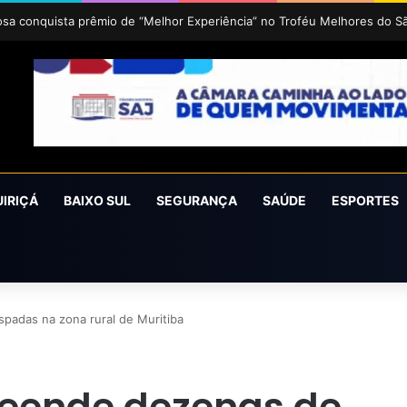
uz 2026 acontece de 24 a 27 de setembro em Cruz das Almas
UIRIÇÁ
BAIXO SUL
SEGURANÇA
SAÚDE
ESPORTES
spadas na zona rural de Muritiba
preende dezenas de