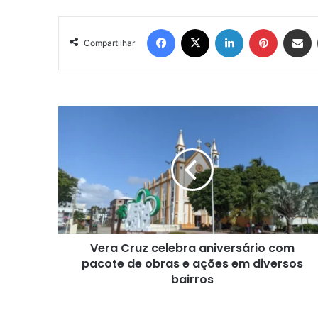
Facebook
X
Linkedin
Pinterest
Compartil
Compartilhar
Vera
Cruz
celebra
aniversário
com
pacote
de
obras
e
Vera Cruz celebra aniversário com
ações
em
pacote de obras e ações em diversos
diversos
bairros
bairros