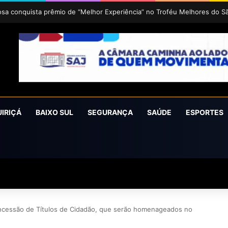
uz 2026 acontece de 24 a 27 de setembro em Cruz das Almas
UIRIÇÁ
BAIXO SUL
SEGURANÇA
SAÚDE
ESPORTES
ncessão de Títulos de Cidadão, que serão homenageados no