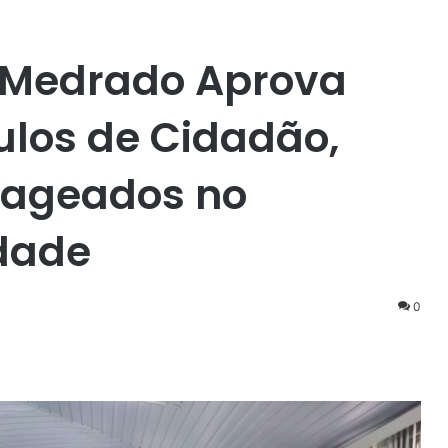
o Medrado Aprova
ulos de Cidadão,
nageados no
idade
0