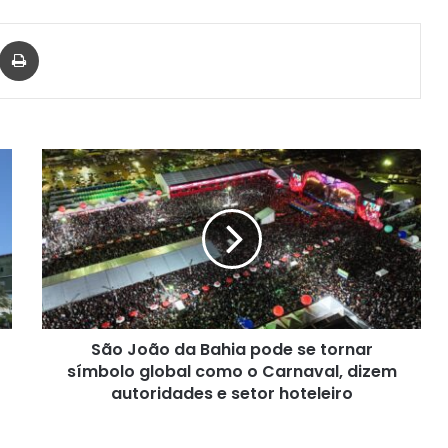
har via e-mail
Imprimir
São
João
da
Bahia
pode
se
tornar
símbolo
global
São João da Bahia pode se tornar
como
o
símbolo global como o Carnaval, dizem
Carnaval,
autoridades e setor hoteleiro
dizem
autoridades