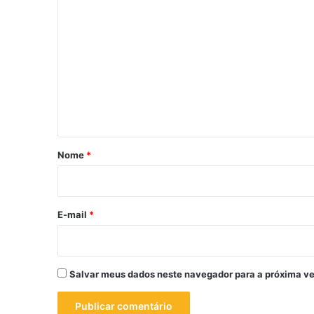
C
o
m
e
n
t
á
r
Nome
*
i
o
*
E-mail
*
Salvar meus dados neste navegador para a próxima ve