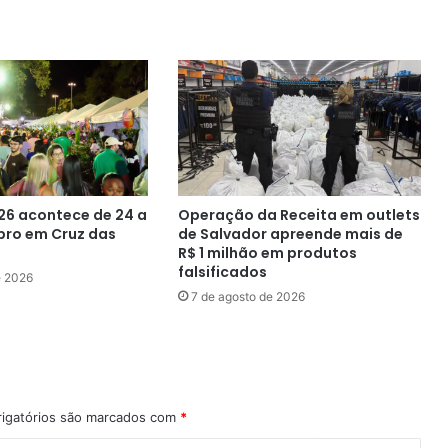
e
setor
hoteleiro
26 acontece de 24 a
Operação da Receita em outlets
bro em Cruz das
de Salvador apreende mais de
R$ 1 milhão em produtos
falsificados
e 2026
7 de agosto de 2026
igatórios são marcados com
*