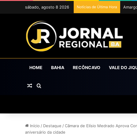
sábado, agosto 8 2026
Notícias de Última Hora
ExpoCr
HOME
BAHIA
RECÔNCAVO
VALE DO JIQ
Artigo aleatório
Procurar por
Início
/
Destaque
/
Câmara de Elísio Medrado Aprova Co
aniversário da cidade