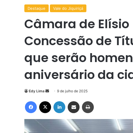
Destaque
Vale do Jiquiriçá
Câmara de Elísi
Concessão de Tít
que serão home
aniversário da c
Mande
Edy Lima
9 de julho de 2025
um
Facebook
X
Linkedin
Compartilhar via e-mail
Imprimir
e-
mail