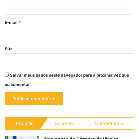
i
o
*
E-mail
*
Site
Salvar meus dados neste navegador para a próxima vez que
eu comentar.
Popular
Recente
Comentários
Presidente da Câmara de Ubaíra,