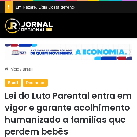
Em Nazaré, Lígia Costa defende maior participação da juventude na política e confirma projeto para disputar vaga na ALBA
M
Início
/
Brasil
Brasil
Destaque
Lei do Luto Parental entra em
vigor e garante acolhimento
humanizado a famílias que
perdem bebês