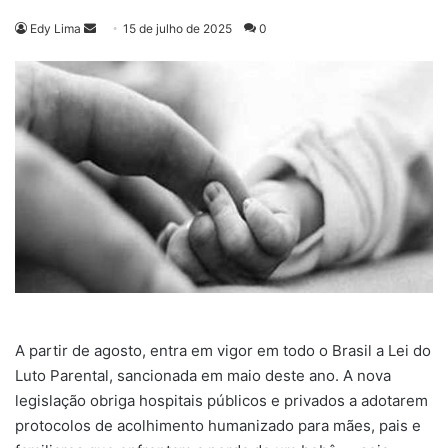
Mande
Edy Lima
15 de julho de 2025
0
um
e-
mail
A partir de agosto, entra em vigor em todo o Brasil a Lei do
Luto Parental, sancionada em maio deste ano. A nova
legislação obriga hospitais públicos e privados a adotarem
protocolos de acolhimento humanizado para mães, pais e