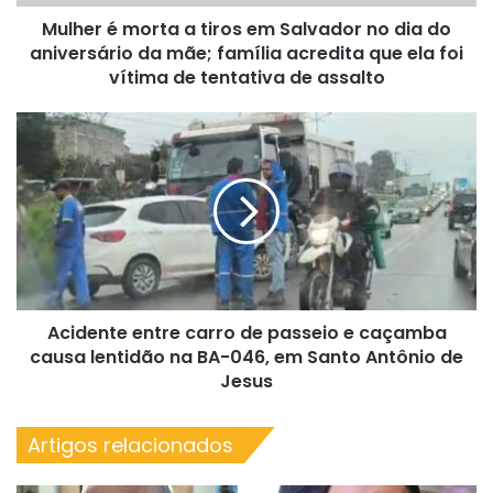
dia
Mulher é morta a tiros em Salvador no dia do
do
aniversário
aniversário da mãe; família acredita que ela foi
da
vítima de tentativa de assalto
mãe;
família
Acidente
acredita
entre
que
carro
ela
de
foi
passeio
vítima
e
de
caçamba
tentativa
causa
de
lentidão
assalto
Acidente entre carro de passeio e caçamba
na
BA-
causa lentidão na BA-046, em Santo Antônio de
046,
Jesus
em
Santo
Artigos relacionados
Antônio
de
Jesus