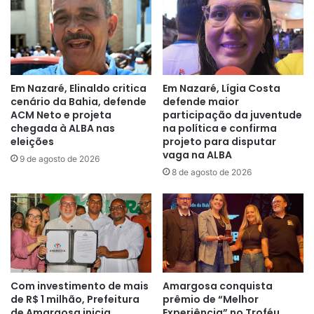
Em Nazaré, Elinaldo critica
Em Nazaré, Lígia Costa
cenário da Bahia, defende
defende maior
ACM Neto e projeta
participação da juventude
chegada à ALBA nas
na política e confirma
eleições
projeto para disputar
vaga na ALBA
9 de agosto de 2026
8 de agosto de 2026
Com investimento de mais
Amargosa conquista
de R$ 1 milhão, Prefeitura
prêmio de “Melhor
de Amargosa inicia
Experiência” no Troféu