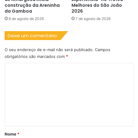
construção da Areninha
Melhores do São João
da Gamboa
2026
8 de agosto de 2026
7 de agosto de 2026
Deixe um comentário
O seu endereço de e-mail não será publicado.
Campos
obrigatórios são marcados com
*
C
o
m
e
n
t
á
r
Nome
*