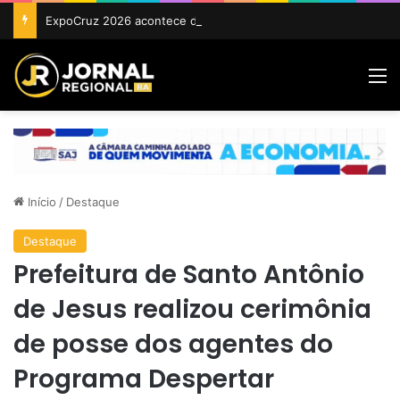
ExpoCruz 2026 acontece de 24 a 27 de setembro em Cruz das Almas
M
Início
/
Destaque
Destaque
Prefeitura de Santo Antônio
de Jesus realizou cerimônia
de posse dos agentes do
Programa Despertar