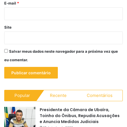
*
E-mail
*
Site
Salvar meus dados neste navegador para a próxima vez que
eu comentar.
Popular
Recente
Comentários
Presidente da Câmara de Ubaíra,
Toinho do Ônibus, Repudia Acusações
e Anuncia Medidas Judiciais