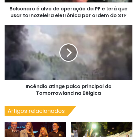
terá
Bolsonaro é alvo de operação da PF e terá que
que
usar
usar tornozeleira eletrônica por ordem do STF
tornozeleira
eletrônica
Incêndio
por
atinge
ordem
palco
do
principal
STF
do
Tomorrowland
na
Bélgica
Incêndio atinge palco principal do
Tomorrowland na Bélgica
Artigos relacionados