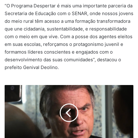
“O Programa Despertar é mais uma importante parceria da
Secretaria de Educação com o SENAR, onde nossos jovens
do meio rural têm acesso a uma formação transformadora
que une cidadania, sustentabilidade, e responsabilidade
com o meio em que vive. Com a posse dos agentes eleitos
em suas escolas, reforçamos o protagonismo juvenil e
formamos líderes conscientes e engajados com o
desenvolvimento das suas comunidades”, destacou o
prefeito Genival Deolino.
Bolsonaro
é
alvo
de
operação
da
PF
e