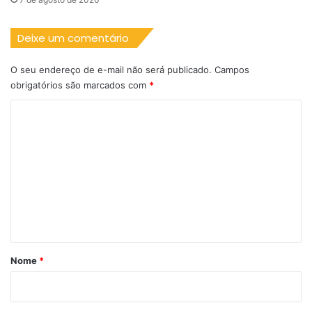
Deixe um comentário
O seu endereço de e-mail não será publicado.
Campos
obrigatórios são marcados com
*
C
o
m
e
n
t
á
r
Nome
*
i
o