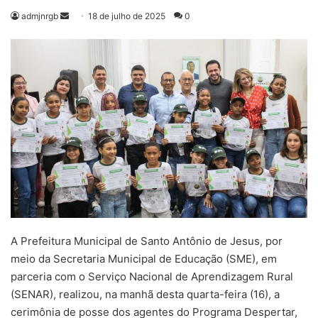
Mande
admjnrgb
18 de julho de 2025
0
um
e-
mail
A Prefeitura Municipal de Santo Antônio de Jesus, por
meio da Secretaria Municipal de Educação (SME), em
parceria com o Serviço Nacional de Aprendizagem Rural
(SENAR), realizou, na manhã desta quarta-feira (16), a
cerimônia de posse dos agentes do Programa Despertar,