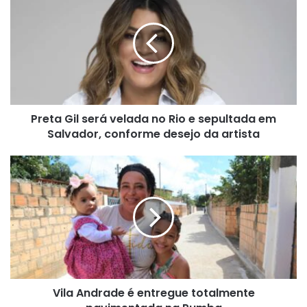
Gil
será
velada
no
Rio
e
sepultada
em
Preta Gil será velada no Rio e sepultada em
Salvador,
conforme
Salvador, conforme desejo da artista
desejo
da
Vila
artista
Andrade
é
entregue
totalmente
pavimentada
na
Pumba
Vila Andrade é entregue totalmente