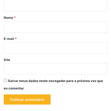
t
á
r
Nome
*
i
o
*
E-mail
*
Site
Salvar meus dados neste navegador para a próxima vez que
eu comentar.