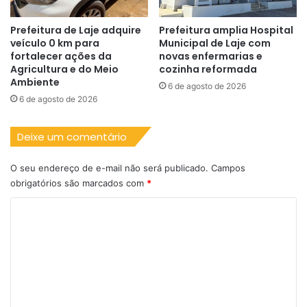
Prefeitura de Laje adquire
Prefeitura amplia Hospital
veículo 0 km para
Municipal de Laje com
fortalecer ações da
novas enfermarias e
Agricultura e do Meio
cozinha reformada
Ambiente
6 de agosto de 2026
6 de agosto de 2026
Deixe um comentário
O seu endereço de e-mail não será publicado.
Campos
obrigatórios são marcados com
*
C
o
m
e
n