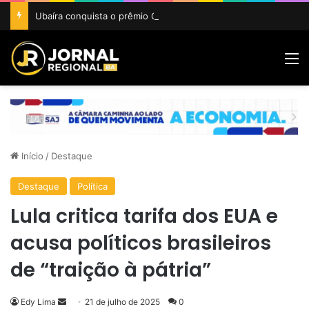
Ubaíra conquista o prêmio Cidade Revelação do São João da Bahia 2026
M
Início
/
Destaque
Destaque
Política
Lula critica tarifa dos EUA e
acusa políticos brasileiros
de “traição à pátria”
Mande
Edy Lima
21 de julho de 2025
0