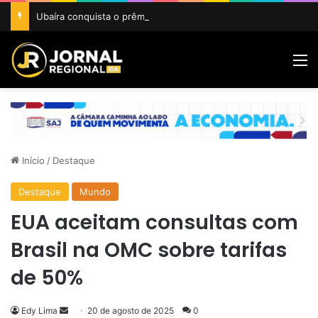
Ubaíra conquista o prêmio Cidade Revelação do São João da Bahia 2026
M
Início
/
Destaque
Destaque
Mundo
EUA aceitam consultas com
Brasil na OMC sobre tarifas
de 50%
Mande
Edy Lima
20 de agosto de 2025
0