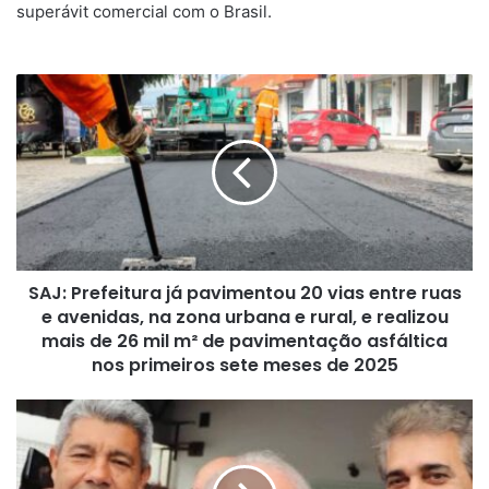
superávit comercial com o Brasil.
SAJ:
Prefeitura
já
pavimentou
20
vias
entre
ruas
e
SAJ: Prefeitura já pavimentou 20 vias entre ruas
avenidas,
na
e avenidas, na zona urbana e rural, e realizou
zona
mais de 26 mil m² de pavimentação asfáltica
urbana
nos primeiros sete meses de 2025
e
rural,
Lula
e
tem
realizou
60%
mais
de