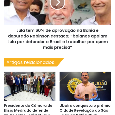
de
aprovação
26
na
mil
Bahia
m²
e
de
deputado
pavimentação
Lula tem 60% de aprovação na Bahia e
Robinson
asfáltica
destaca;
deputado Robinson destaca; “baianos apoiam
nos
“baianos
Lula por defender o Brasil e trabalhar por quem
primeiros
apoiam
mais precisa”
sete
Lula
meses
por
de
Artigos relacionados
defender
2025
o
Brasil
e
trabalhar
por
quem
mais
Presidente da Câmara de
Ubaíra conquista o prêmio
precisa”
Elísio Medrado defende
Cidade Revelação do São