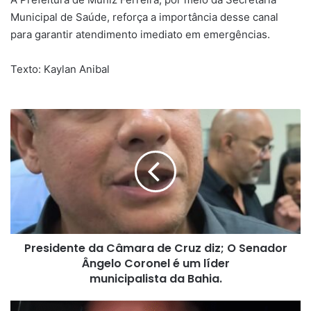
Municipal de Saúde, reforça a importância desse canal
para garantir atendimento imediato em emergências.
Texto: Kaylan Anibal
Presidente
da
Câmara
de
Cruz
diz;
O
Senador
Ângelo
Presidente da Câmara de Cruz diz; O Senador
Coronel
é
Ângelo Coronel é um líder
um
municipalista da Bahia.
líder
municipalista da Bahia.
Produtor