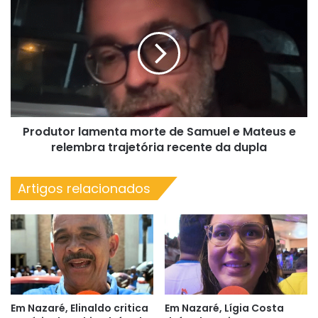
lamenta
morte
de
Samuel
e
Mateus
e
relembra
Produtor lamenta morte de Samuel e Mateus e
trajetória
recente
relembra trajetória recente da dupla
da
dupla
Artigos relacionados
Em Nazaré, Elinaldo critica
Em Nazaré, Lígia Costa