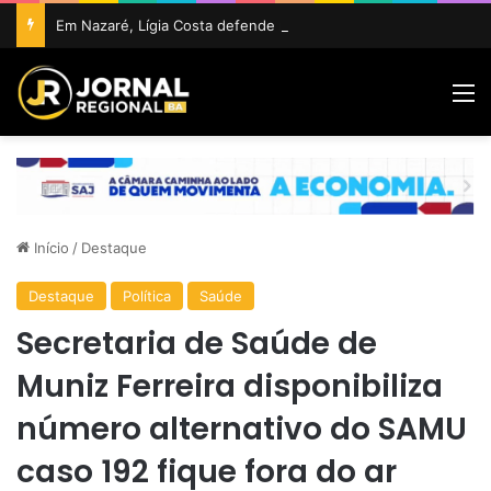
Em Nazaré, Lígia Costa defende maior participação da juventude na política e confirma projeto para disputar vaga na ALBA
M
Início
/
Destaque
Destaque
Política
Saúde
Secretaria de Saúde de
Muniz Ferreira disponibiliza
número alternativo do SAMU
caso 192 fique fora do ar