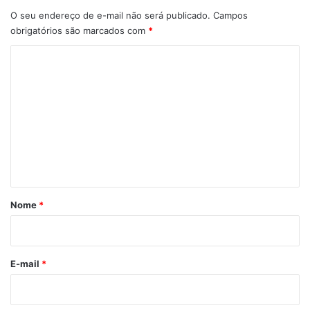
O seu endereço de e-mail não será publicado.
Campos
obrigatórios são marcados com
*
C
o
m
e
n
t
á
r
Nome
*
i
o
*
E-mail
*