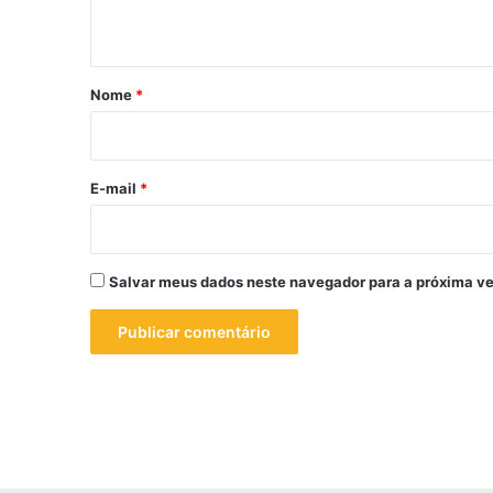
t
á
r
Nome
*
i
o
*
E-mail
*
Salvar meus dados neste navegador para a próxima ve