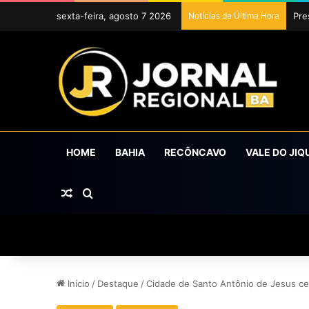
sexta-feira, agosto 7 2026
Notícias de Última Hora
Uba
HOME
BAHIA
RECÔNCAVO
VALE DO JIQ
Artigo aleatório
Procurar por
Início
/
Destaque
/
Cidade de Santo Antônio de Jesus cel