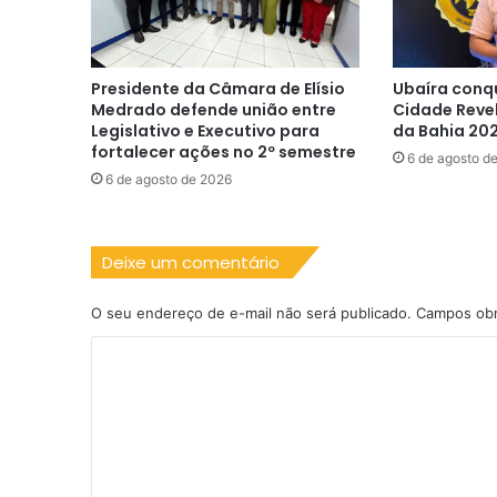
Presidente da Câmara de Elísio
Ubaíra conq
Medrado defende união entre
Cidade Reve
Legislativo e Executivo para
da Bahia 20
fortalecer ações no 2º semestre
6 de agosto d
6 de agosto de 2026
Deixe um comentário
O seu endereço de e-mail não será publicado.
Campos obr
C
o
m
e
n