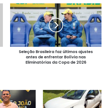
Seleção
Brasileira
faz
últimos
ajustes
antes
de
enfrentar
Bolívia
Seleção Brasileira faz últimos ajustes
nas
Eliminatórias
antes de enfrentar Bolívia nas
da
Eliminatórias da Copa de 2026
Copa
de
2026