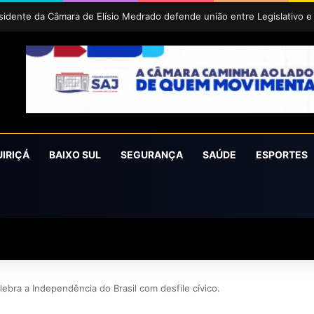
íra conquista o prêmio Cidade Revelação do São João da Bahia 2026
UIRIÇÁ
BAIXO SUL
SEGURANÇA
SAÚDE
ESPORTES
ebra a Independência do Brasil com desfile cívico.