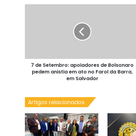
7
de
Setembro:
apoiadores
de
Bolsonaro
pedem
anistia
em
7 de Setembro: apoiadores de Bolsonaro
ato
no
pedem anistia em ato no Farol da Barra,
Farol
em Salvador
da
Barra,
em
Artigos relacionados
Salvador