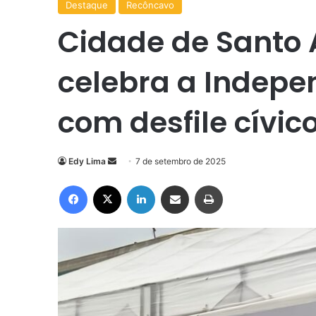
Destaque
Recôncavo
Cidade de Santo 
celebra a Indepe
com desfile cívico
Mande
Edy Lima
7 de setembro de 2025
um
Facebook
X
Linkedin
Compartilhar via e-mail
Imprimir
e-
mail