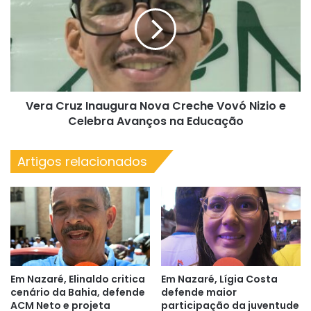
Inaugura
Nova
Creche
Vovó
Nizio
e
Celebra
Vera Cruz Inaugura Nova Creche Vovó Nizio e
Avanços
na
Celebra Avanços na Educação
Educação
Artigos relacionados
Em Nazaré, Elinaldo critica
Em Nazaré, Lígia Costa
cenário da Bahia, defende
defende maior
ACM Neto e projeta
participação da juventude