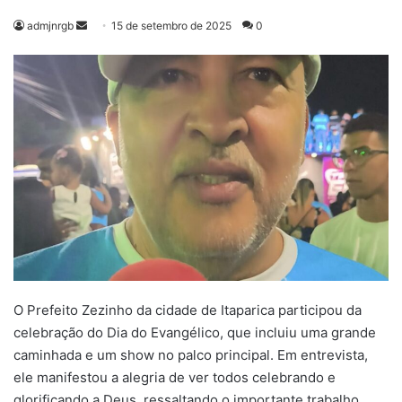
Mande
admjnrgb
15 de setembro de 2025
0
um
e-
mail
O Prefeito Zezinho da cidade de Itaparica participou da
celebração do Dia do Evangélico, que incluiu uma grande
caminhada e um show no palco principal. Em entrevista,
ele manifestou a alegria de ver todos celebrando e
glorificando a Deus, ressaltando o importante trabalho