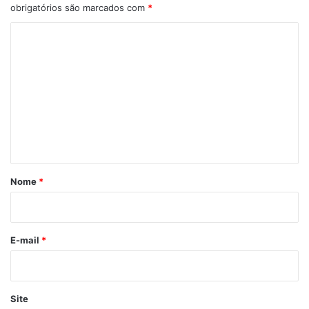
obrigatórios são marcados com
*
C
o
m
e
n
t
á
r
Nome
*
i
o
*
E-mail
*
Site