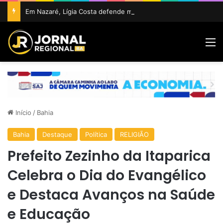
Em Nazaré, Lígia Costa defende maior participação da juventude na política e confirma projeto para disputar vaga na ALBA
M
Início
/
Bahia
Bahia
Destaque
Política
RELIGIÃO
Prefeito Zezinho da Itaparica
Celebra o Dia do Evangélico
e Destaca Avanços na Saúde
e Educação