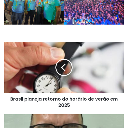
Brasil
planeja
retorno
do
horário
de
verão
em
2025
Brasil planeja retorno do horário de verão em
2025
Vera
Cruz