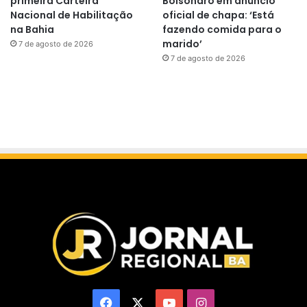
primeira Carteira
Bolsonaro em anúncio
Nacional de Habilitação
oficial de chapa: ‘Está
na Bahia
fazendo comida para o
marido’
7 de agosto de 2026
7 de agosto de 2026
Facebook
X
YouTube
Instagram