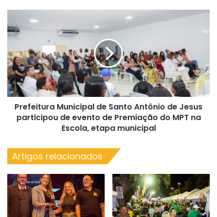
saúde
mental
Prefeitura
Municipal
de
Santo
Antônio
de
Jesus
participou
de
Prefeitura Municipal de Santo Antônio de Jesus
evento
de
participou de evento de Premiação do MPT na
Premiação
Escola, etapa municipal
do
MPT
Artigos relacionados
na
Escola,
etapa
municipal