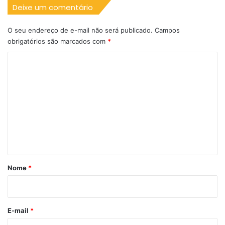
Deixe um comentário
O seu endereço de e-mail não será publicado.
Campos
obrigatórios são marcados com
*
C
o
m
e
n
t
á
r
Nome
*
i
o
*
E-mail
*