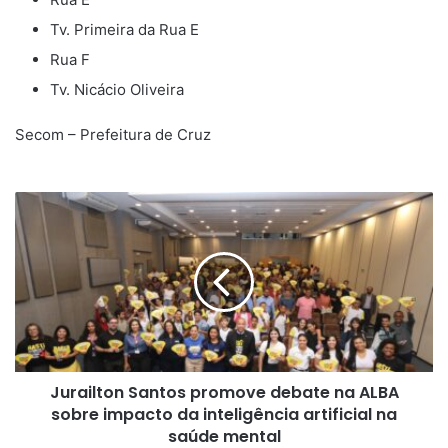
Tv. Primeira da Rua E
Rua F
Tv. Nicácio Oliveira
Secom – Prefeitura de Cruz
Jurailton
Santos
promove
debate
na
ALBA
sobre
impacto
da
Jurailton Santos promove debate na ALBA
inteligência
artificial
sobre impacto da inteligência artificial na
na
saúde mental