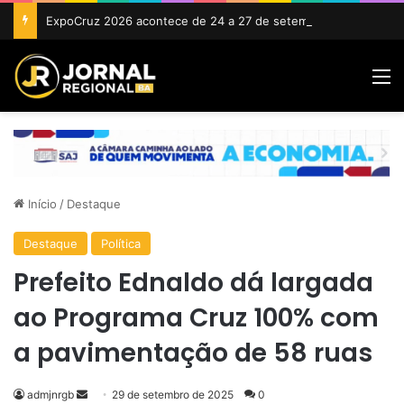
ExpoCruz 2026 acontece de 24 a 27 de setembro em Cruz das Almas
M
Início
/
Destaque
Destaque
Política
Prefeito Ednaldo dá largada
ao Programa Cruz 100% com
a pavimentação de 58 ruas
Mande
admjnrgb
29 de setembro de 2025
0