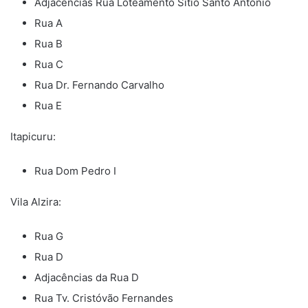
Adjacências Rua Loteamento Sítio Santo Antônio
Rua A
Rua B
Rua C
Rua Dr. Fernando Carvalho
Rua E
Itapicuru:
Rua Dom Pedro I
Vila Alzira:
Rua G
Rua D
Adjacências da Rua D
Rua Tv. Cristóvão Fernandes