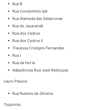
Rua B
Rua Condomínio Ipê
Rua Alameda das Sibipirunas
Rua do Jacarandá
Rua dos Cedros
Rua dos Cedros II
Travessa Crisógno Fernandes
Rua I
Rua da Horta
Adjacências Rua José Rebouças
Lauro Passos:
Rua Rubens de Oliveira
Toquinha: