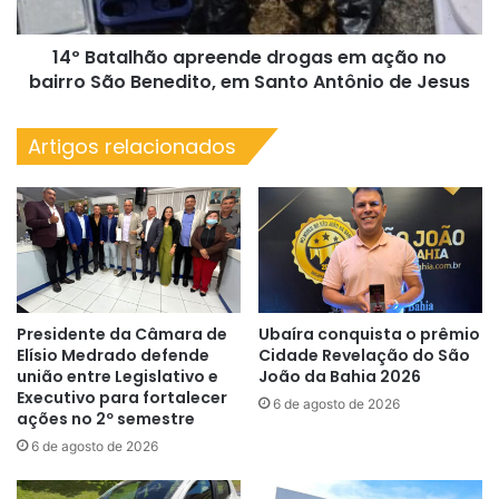
bairro
São
14º Batalhão apreende drogas em ação no
Benedito,
em
bairro São Benedito, em Santo Antônio de Jesus
Santo
Antônio
Artigos relacionados
de
Jesus
Presidente da Câmara de
Ubaíra conquista o prêmio
Elísio Medrado defende
Cidade Revelação do São
união entre Legislativo e
João da Bahia 2026
Executivo para fortalecer
6 de agosto de 2026
ações no 2º semestre
6 de agosto de 2026