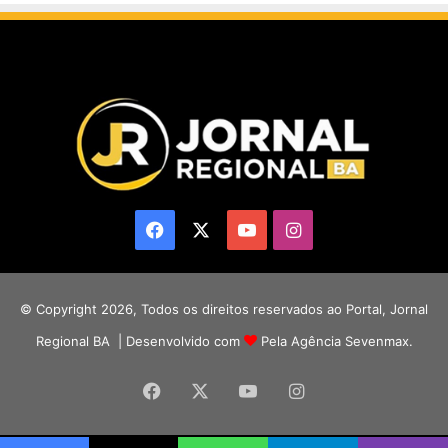
Facebook
X
YouTube
Instagram
© Copyright 2026, Todos os direitos reservados ao Portal, Jornal
Regional BA | Desenvolvido com
Pela Agência Sevenmax.
Facebook
X
YouTube
Instagram