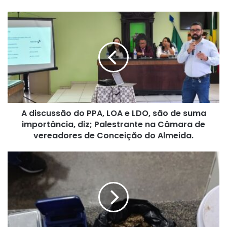
A
discussão
do
PPA,
LOA
e
LDO,
são
de
A discussão do PPA, LOA e LDO, são de suma
suma
importância,
importância, diz; Palestrante na Câmara de
diz;
vereadores de Conceição do Almeida.
Palestrante
na
14º
Câmara
Batalhão
de
apreende
vereadores
drogas
de
em
Conceição do Almeida.
ação
no