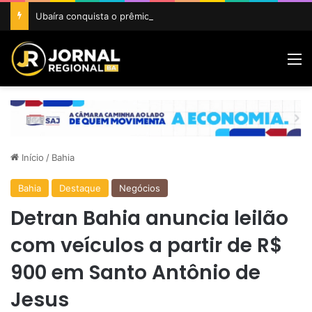
Ubaíra conquista o prêmio Cidade Revelação do São João da Bahia 2026
M
Início
/
Bahia
Bahia
Destaque
Negócios
Detran Bahia anuncia leilão
com veículos a partir de R$
900 em Santo Antônio de
Jesus