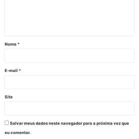
e
n
t
á
r
Nome
*
i
o
*
E-mail
*
Site
Salvar meus dados neste navegador para a próxima vez que
eu comentar.