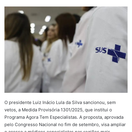
um
e-
mail
O presidente Luiz Inácio Lula da Silva sancionou, sem
vetos, a Medida Provisória 1301/2025, que institui o
Programa Agora Tem Especialistas. A proposta, aprovada
pelo Congresso Nacional no fim de setembro, visa ampliar
o acesso a médicos especialistas nas regiões mais