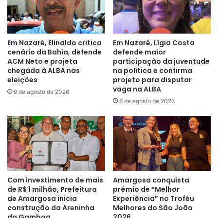
Em Nazaré, Elinaldo critica
Em Nazaré, Lígia Costa
cenário da Bahia, defende
defende maior
ACM Neto e projeta
participação da juventude
chegada à ALBA nas
na política e confirma
eleições
projeto para disputar
vaga na ALBA
9 de agosto de 2026
8 de agosto de 2026
Com investimento de mais
Amargosa conquista
de R$ 1 milhão, Prefeitura
prêmio de “Melhor
de Amargosa inicia
Experiência” no Troféu
construção da Areninha
Melhores do São João
da Gamboa
2026