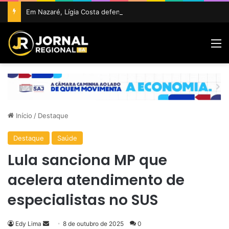
Em Nazaré, Lígia Costa defende maior participação da juventude na política e confirma projeto para disputar vaga na ALBA
M
Início
/
Destaque
Destaque
Saúde
Lula sanciona MP que
acelera atendimento de
especialistas no SUS
Mande
Edy Lima
8 de outubro de 2025
0