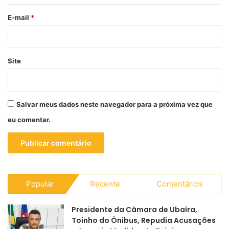
o
*
E-mail
*
Site
Salvar meus dados neste navegador para a próxima vez que
eu comentar.
Popular
Recente
Comentários
Presidente da Câmara de Ubaíra,
Toinho do Ônibus, Repudia Acusações