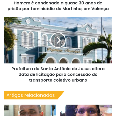
Homem é condenado a quase 30 anos de
por
feminicídio
prisão por feminicídio de Martinha, em Valença
de
Martinha,
Prefeitura
em
de
Valença
Santo
Antônio
de
Jesus
altera
data
de
Prefeitura de Santo Antônio de Jesus altera
licitação
para
data de licitação para concessão do
concessão
transporte coletivo urbano
do
transporte
Artigos relacionados
coletivo
urbano