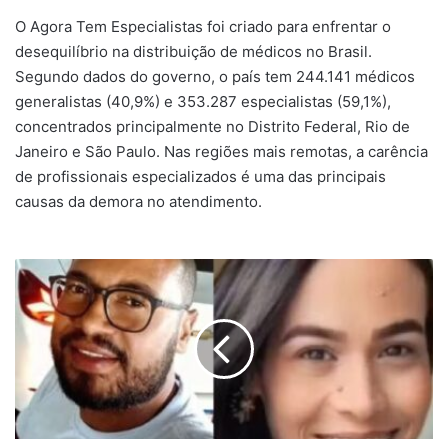
O Agora Tem Especialistas foi criado para enfrentar o
desequilíbrio na distribuição de médicos no Brasil.
Segundo dados do governo, o país tem 244.141 médicos
generalistas (40,9%) e 353.287 especialistas (59,1%),
concentrados principalmente no Distrito Federal, Rio de
Janeiro e São Paulo. Nas regiões mais remotas, a carência
de profissionais especializados é uma das principais
causas da demora no atendimento.
Homem
é
condenado
a
quase
30
anos
de
prisão