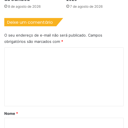
8 de agosto de 2026
7 de agosto de 2026
Deixe um comentário
O seu endereço de e-mail não será publicado.
Campos
obrigatórios são marcados com
*
C
o
m
e
n
t
á
r
Nome
*
i