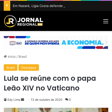
Em Nazaré, Lígia Costa defende maior participação da juventude na política e confirma projeto para disputar vaga na ALBA
M
Início
/
Brasil
Brasil
Destaque
Lula se reúne com o papa
Leão XIV no Vaticano
Mande
Edy Lima
13 de outubro de 2025
0
um
e-