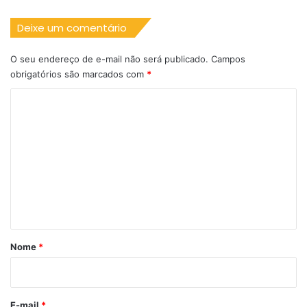
Deixe um comentário
O seu endereço de e-mail não será publicado.
Campos
obrigatórios são marcados com
*
C
o
m
e
n
t
á
r
Nome
*
i
o
*
E-mail
*