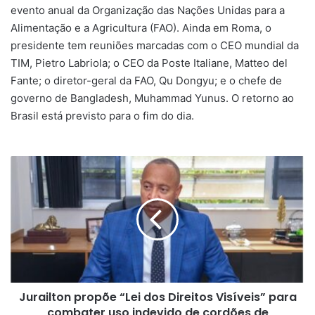
evento anual da Organização das Nações Unidas para a
Alimentação e a Agricultura (FAO). Ainda em Roma, o
presidente tem reuniões marcadas com o CEO mundial da
TIM, Pietro Labriola; o CEO da Poste Italiane, Matteo del
Fante; o diretor-geral da FAO, Qu Dongyu; e o chefe de
governo de Bangladesh, Muhammad Yunus. O retorno ao
Brasil está previsto para o fim do dia.
Jurailton
propõe
“Lei
dos
Direitos
Visíveis”
para
combater
uso
Jurailton propõe “Lei dos Direitos Visíveis” para
indevido
de
combater uso indevido de cordões de