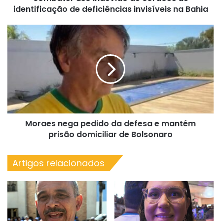
cordões
identificação de deficiências invisíveis na Bahia
de
identificação
Moraes
de
nega
deficiências
pedido
invisíveis
da
na
defesa
Bahia
e
mantém
prisão
domiciliar
Moraes nega pedido da defesa e mantém
de
Bolsonaro
prisão domiciliar de Bolsonaro
Artigos relacionados