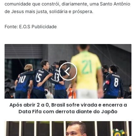
comunidade que constrói, diariamente, uma Santo Antônio
de Jesus mais justa, solidária e próspera.
Fonte: E.O.S Publicidade
Após
abrir
2
a
0,
Brasil
sofre
virada
e
Após abrir 2 a 0, Brasil sofre virada e encerra a
encerra
a
Data Fifa com derrota diante do Japão
Data
Fifa
Dal
com
Barreto
derrota