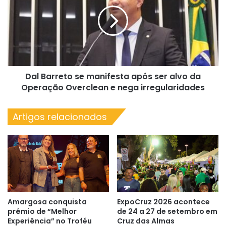
se
diante
manifesta
do
após
Japão
ser
alvo
da
Operação
Dal Barreto se manifesta após ser alvo da
Overclean
e
Operação Overclean e nega irregularidades
nega
irregularidades
Artigos relacionados
Amargosa conquista
ExpoCruz 2026 acontece
prêmio de “Melhor
de 24 a 27 de setembro em
Experiência” no Troféu
Cruz das Almas