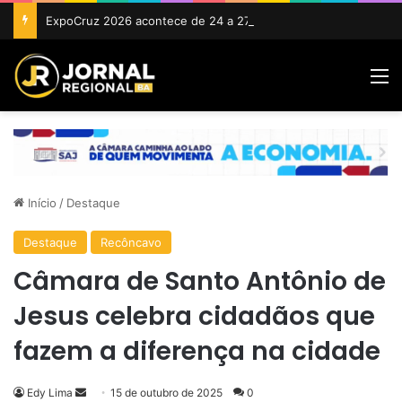
ExpoCruz 2026 acontece de 24 a 27 de setembro em Cruz das Almas
M
Início
/
Destaque
Destaque
Recôncavo
Câmara de Santo Antônio de
Jesus celebra cidadãos que
fazem a diferença na cidade
Mande
Edy Lima
15 de outubro de 2025
0