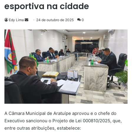
esportiva na cidade
Mande
Edy Lima
24 de outubro de 2025
0
um
e-
mail
A Câmara Municipal de Aratuípe aprovou e o chefe do
Executivo sancionou o Projeto de Lei 000810/2025, que,
entre outras atribuições, estabelece: