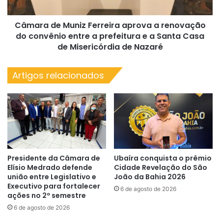
do
convênio
Câmara de Muniz Ferreira aprova a renovação
entre
a
do convênio entre a prefeitura e a Santa Casa
prefeitura
de Misericórdia de Nazaré
e
a
Artigos relacionados
Santa
Casa
de
Misericórdia
de
Nazaré
Presidente da Câmara de
Ubaíra conquista o prêmio
Elísio Medrado defende
Cidade Revelação do São
união entre Legislativo e
João da Bahia 2026
Executivo para fortalecer
6 de agosto de 2026
ações no 2º semestre
6 de agosto de 2026