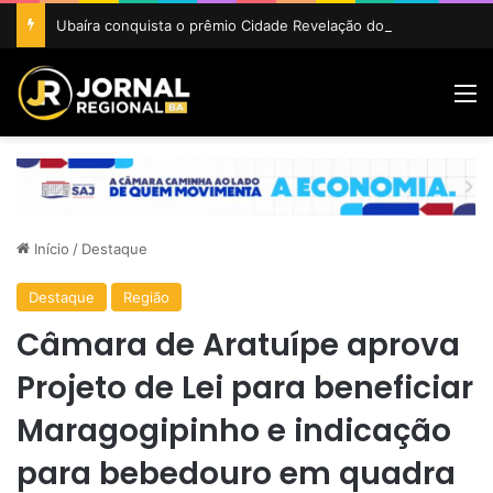
Ubaíra conquista o prêmio Cidade Revelação do São João da Bahia 2026
M
Início
/
Destaque
Destaque
Região
Câmara de Aratuípe aprova
Projeto de Lei para beneficiar
Maragogipinho e indicação
para bebedouro em quadra