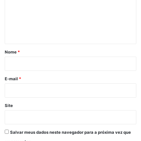
m
e
n
t
á
r
Nome
*
i
o
*
E-mail
*
Site
Salvar meus dados neste navegador para a próxima vez que