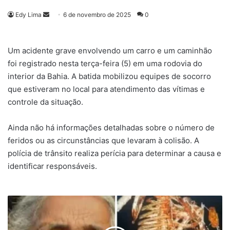
Mande
Edy Lima
6 de novembro de 2025
0
um
e-
Um acidente grave envolvendo um carro e um caminhão
mail
foi registrado nesta terça-feira (5) em uma rodovia do
interior da Bahia. A batida mobilizou equipes de socorro
que estiveram no local para atendimento das vítimas e
controle da situação.
Ainda não há informações detalhadas sobre o número de
feridos ou as circunstâncias que levaram à colisão. A
polícia de trânsito realiza perícia para determinar a causa e
identificar responsáveis.
Idosa
descobre
que