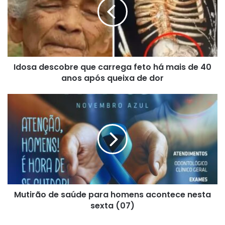
carrega
feto
há
mais
de
40
Idosa descobre que carrega feto há mais de 40
anos
após
anos após queixa de dor
queixa
de
Mutirão
dor
de
saúde
para
homens
acontece
nesta
sexta
(07)
Mutirão de saúde para homens acontece nesta
sexta (07)