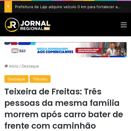
Prefeitura de Laje adquire veículo 0 km para fortalecer ações da Agricultura e do Meio Ambiente
M
Início
/
Destaque
Destaque
Trânsito
Teixeira de Freitas: Três
pessoas da mesma família
morrem após carro bater de
frente com caminhão