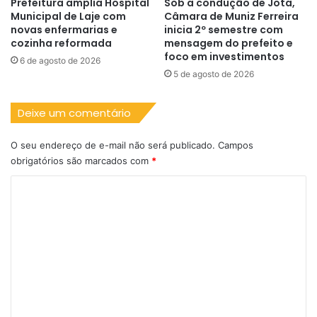
Prefeitura amplia Hospital
Sob a condução de Jota,
Municipal de Laje com
Câmara de Muniz Ferreira
novas enfermarias e
inicia 2º semestre com
cozinha reformada
mensagem do prefeito e
foco em investimentos
6 de agosto de 2026
5 de agosto de 2026
Deixe um comentário
O seu endereço de e-mail não será publicado.
Campos
obrigatórios são marcados com
*
C
o
m
e
n
t
á