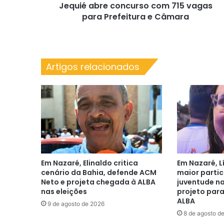
Jequié abre concurso com 715 vagas
Câmara
para Prefeitura e Câmara
Artigos relacionados
Em Nazaré, Elinaldo critica
Em Nazaré, L
cenário da Bahia, defende ACM
maior parti
Neto e projeta chegada à ALBA
juventude na
nas eleições
projeto para
ALBA
9 de agosto de 2026
8 de agosto d