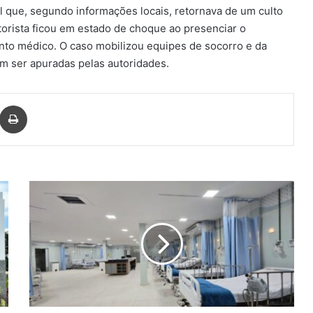
l que, segundo informações locais, retornava de um culto
orista ficou em estado de choque ao presenciar o
nto médico. O caso mobilizou equipes de socorro e da
em ser apuradas pelas autoridades.
har via e-mail
Imprimir
Santa
Casa
ganha
30
novos
leitos
SUS
entregues
durante