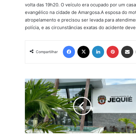
volta das 19h20. O veículo era ocupado por um casa
evangélico na cidade de Amargosa.A esposa do mot
atropelamento e precisou ser levada para atendime
polícia, e as circunstâncias exatas do acidente dev
Facebook
X
Linkedin
Pinterest
Compartil
Compartilhar
Jequié
abre
concurso
com
715
vagas
para
Prefeitura
e