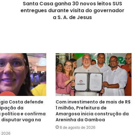
Santa Casa ganha 30 novos leitos SUS
visita
do
entregues durante visita do governador
governador
a S. A. de Jesus
a
S.
A.
de
Jesus
ígia Costa defende
Com investimento de mais de R$
cipação da
1 milhão, Prefeitura de
 política e confirma
Amargosa inicia construção da
 disputar vaga na
Areninha da Gamboa
8 de agosto de 2026
e 2026