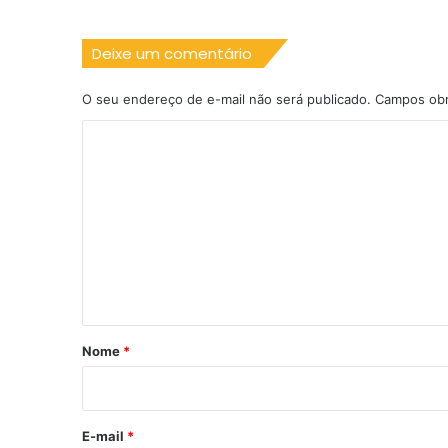
Deixe um comentário
O seu endereço de e-mail não será publicado.
Campos obr
C
o
m
e
n
t
á
r
Nome
*
i
o
*
E-mail
*