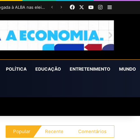
Facebook
X
YouTube
Instagram
Barra Latera
Em Nazaré, Lígia Costa defende maior participação da juventude na política e confirma projeto para disputar vaga na ALBA
POLÍTICA
EDUCAÇÃO
ENTRETENIMENTO
MUNDO
Popular
Recente
Comentários