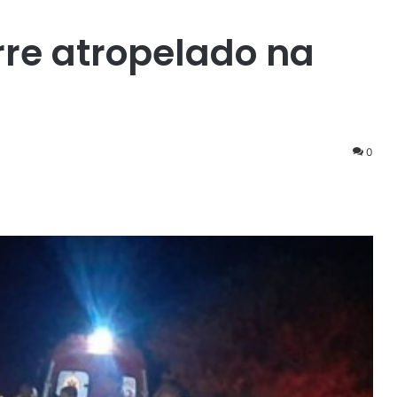
rre atropelado na
0