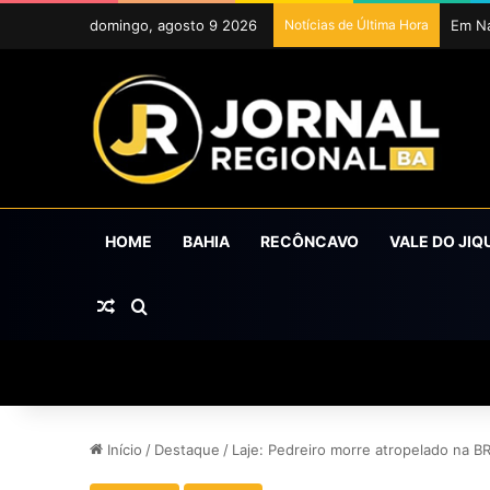
domingo, agosto 9 2026
Notícias de Última Hora
HOME
BAHIA
RECÔNCAVO
VALE DO JIQ
Artigo aleatório
Procurar por
Início
/
Destaque
/
Laje: Pedreiro morre atropelado na B