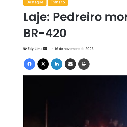
Destaque
Trânsito
Laje: Pedreiro mo
BR-420
Mande
Edy Lima
16 de novembro de 2025
um
Facebook
X
Linkedin
Compartilhar via e-mail
Imprimir
e-
mail