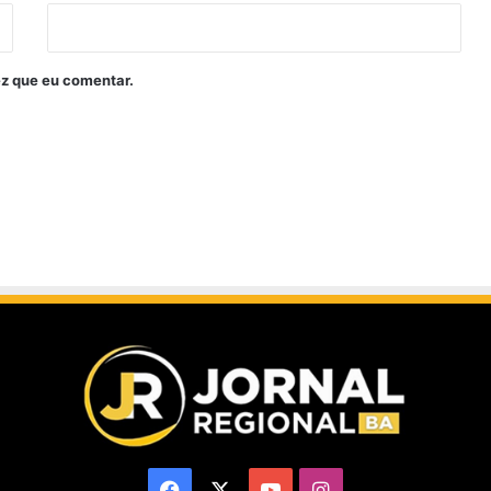
z que eu comentar.
Facebook
X
YouTube
Instagram