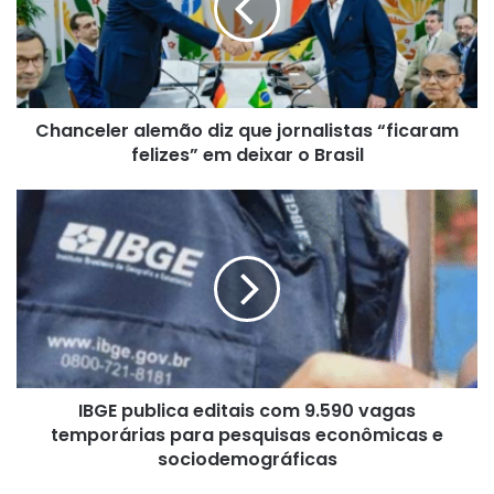
jornalistas
“ficaram
felizes”
em
deixar
Chanceler alemão diz que jornalistas “ficaram
o
Brasil
felizes” em deixar o Brasil
IBGE
publica
editais
com
9.590
vagas
temporárias
para
pesquisas
IBGE publica editais com 9.590 vagas
econômicas
e
temporárias para pesquisas econômicas e
sociodemográficas
sociodemográficas