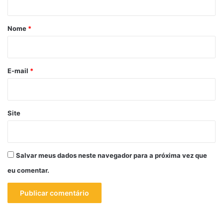
á
r
Nome
*
i
o
*
E-mail
*
Site
Salvar meus dados neste navegador para a próxima vez que
eu comentar.