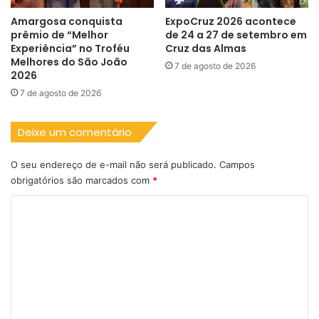
Amargosa conquista
ExpoCruz 2026 acontece
prêmio de “Melhor
de 24 a 27 de setembro em
Experiência” no Troféu
Cruz das Almas
Melhores do São João
7 de agosto de 2026
2026
7 de agosto de 2026
Deixe um comentário
O seu endereço de e-mail não será publicado.
Campos
obrigatórios são marcados com
*
C
o
m
e
n
t