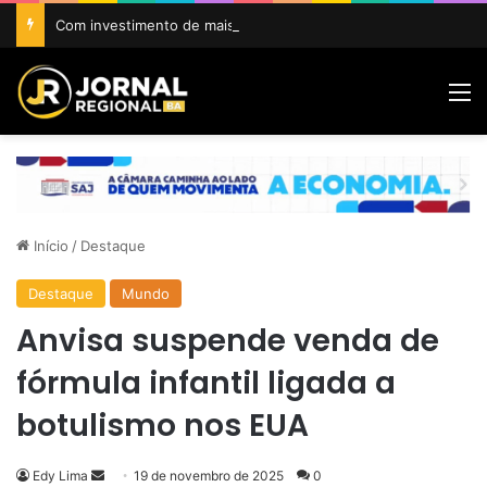
Com investimento de mais de R$ 1 milhão, Prefeitura de Amargosa inicia construção da Areninha da Gamboa
M
Início
/
Destaque
Destaque
Mundo
Anvisa suspende venda de
fórmula infantil ligada a
botulismo nos EUA
Mande
Edy Lima
19 de novembro de 2025
0