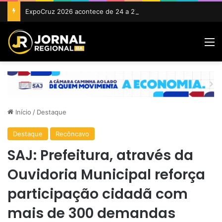
ExpoCruz 2026 acontece de 24 a 27 de setembro em Cruz das Almas
M
Início
/
Destaque
Destaque
Recôncavo
SAJ: Prefeitura, através da
Ouvidoria Municipal reforça
participação cidadã com
mais de 300 demandas