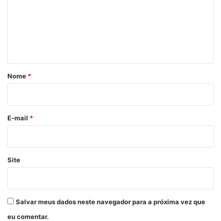
e
n
t
á
r
Nome
*
i
o
*
E-mail
*
Site
Salvar meus dados neste navegador para a próxima vez que
eu comentar.