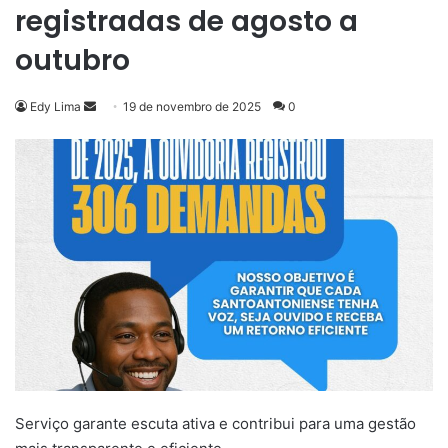
registradas de agosto a
outubro
Mande
Edy Lima
19 de novembro de 2025
0
um
e-
mail
Serviço garante escuta ativa e contribui para uma gestão