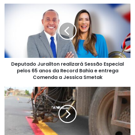
Deputado
Jurailton
realizará
Sessão
Especial
pelos
65
anos
da
Deputado Jurailton realizará Sessão Especial
Record
Bahia
pelos 65 anos da Record Bahia e entrega
e
Comenda a Jessica Smetak
entrega
Comenda
Avenida
a
Crisógno
Jessica
Fernandes
Smetak
avança
para
mais
uma
etapa