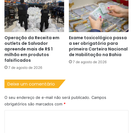
Operação da Receita em
Exame toxicológico passa
outlets de Salvador
a ser obrigatório para
apreende mais de R$ 1
primeira Carteira Nacional
milhão em produtos
de Habilitação na Bahia
falsificados
7 de agosto de 2026
7 de agosto de 2026
Deixe um comentário
O seu endereço de e-mail não será publicado.
Campos
obrigatórios são marcados com
*
C
o
m