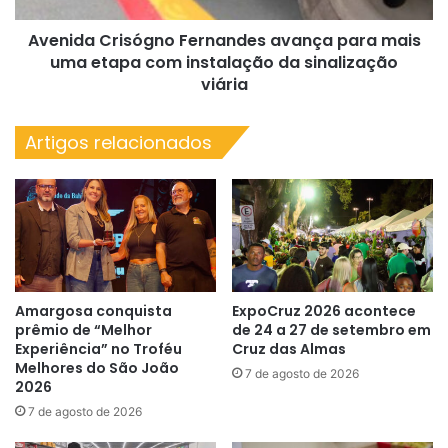
com
Avenida Crisógno Fernandes avança para mais
instalação
da
uma etapa com instalação da sinalização
sinalização
viária
viária
Artigos relacionados
Amargosa conquista
ExpoCruz 2026 acontece
prêmio de “Melhor
de 24 a 27 de setembro em
Experiência” no Troféu
Cruz das Almas
Melhores do São João
7 de agosto de 2026
2026
7 de agosto de 2026