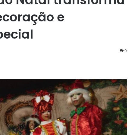
ecoração e
ecial
0