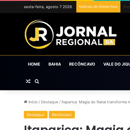
sexta-feira, agosto 7 2026
Notícias de Última Hora
Uba
HOME
BAHIA
RECÔNCAVO
VALE DO JIQ
Artigo aleatório
Procurar por
Início
/
Destaque
/
Itaparica: Magia do Natal transforma
Destaque
Recôncavo
Itaparica: Magia