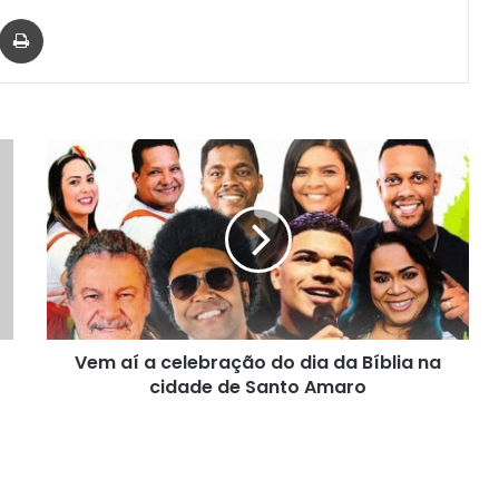
har via e-mail
Imprimir
Vem
aí
a
celebração
do
dia
da
Bíblia
na
Vem aí a celebração do dia da Bíblia na
cidade
de
cidade de Santo Amaro
Santo
Amaro