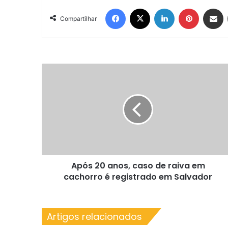
Facebook
X
Linkedin
Pinterest
Compartil
Compartilhar
Após
20
anos,
caso
de
raiva
em
cachorro
é
Após 20 anos, caso de raiva em
registrado
em
cachorro é registrado em Salvador
Salvador
Artigos relacionados