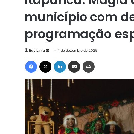
município com d
programação esp
Mande
Edy Lima
4 de dezembro de 2025
um
Facebook
X
Linkedin
Compartilhar via e-mail
Imprimir
e-
mail