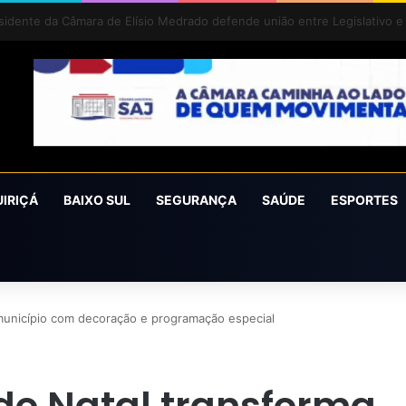
íra conquista o prêmio Cidade Revelação do São João da Bahia 2026
UIRIÇÁ
BAIXO SUL
SEGURANÇA
SAÚDE
ESPORTES
 município com decoração e programação especial
 do Natal transforma