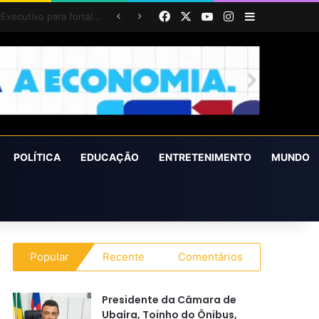
Facebook
X
YouTube
Instagram
Barra Latera
POLÍTICA
EDUCAÇÃO
ENTRETENIMENTO
MUNDO
Popular
Recente
Comentários
Presidente da Câmara de
Ubaíra, Toinho do Ônibus,