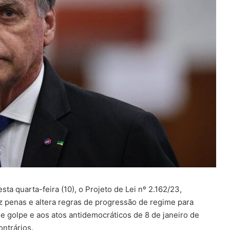
 quarta-feira (10), o Projeto de Lei nº 2.162/23,
 penas e altera regras de progressão de regime para
e golpe e aos atos antidemocráticos de 8 de janeiro de
ontrários.