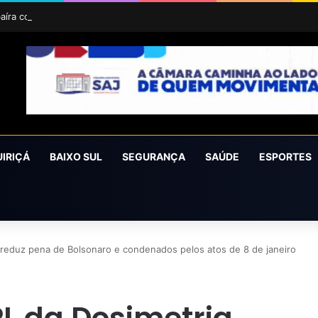
aíra conquista o prêmio Cidade Revelação do São João da Bahia 2026
UIRIÇÁ
BAIXO SUL
SEGURANÇA
SAÚDE
ESPORTES
 reduz pena de Bolsonaro e condenados pelos atos de 8 de janeiro
 da Dosimetria,