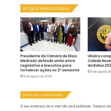
condutor’;
Artigos relacionados
veja
o
que
diz
ministro
Presidente da Câmara de Elísio
Ubaíra conq
Medrado defende união entre
Cidade Reve
Legislativo e Executivo para
da Bahia 20
fortalecer ações no 2º semestre
6 de agosto d
6 de agosto de 2026
Deixe um comentário
O seu endereço de e-mail não será publicado.
Campos obr