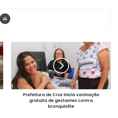
har via e-mail
Imprimir
Prefeitura
de
Cruz
inicia
vacinação
gratuita
de
gestantes
contra
Prefeitura de Cruz inicia vacinação
bronquiolite
gratuita de gestantes contra
bronquiolite