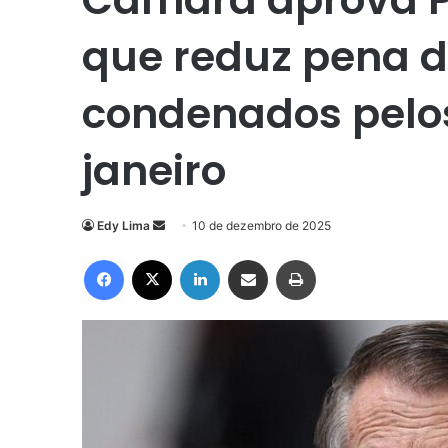
que reduz pena d
condenados pelos
janeiro
Mande
Edy Lima
10 de dezembro de 2025
um
Facebook
X
Linkedin
Compartilhar via e-mail
Imprimir
e-
mail