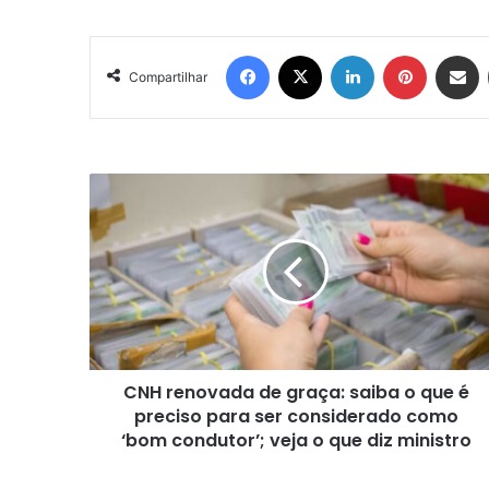
Facebook
X
Linkedin
Pinterest
Compartil
Compartilhar
CNH
renovada
de
graça:
saiba
o
que
é
preciso
CNH renovada de graça: saiba o que é
para
ser
preciso para ser considerado como
considerado
‘bom condutor’; veja o que diz ministro
como
‘bom