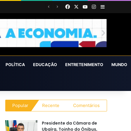
Facebook
X
YouTube
Instagram
Barra Latera
POLÍTICA
EDUCAÇÃO
ENTRETENIMENTO
MUNDO
Popular
Recente
Comentários
Presidente da Câmara de
Ubaíra, Toinho do Ônibus,