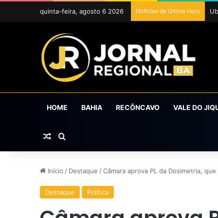
quinta-feira, agosto 6 2026
Notícias de Última Hora
Ub
HOME
BAHIA
RECÔNCAVO
VALE DO JIQ
Artigo aleatório
Procurar por
Início
/
Destaque
/
Câmara aprova PL da Dosimetria, que
Destaque
Política
Câmara aprova PL