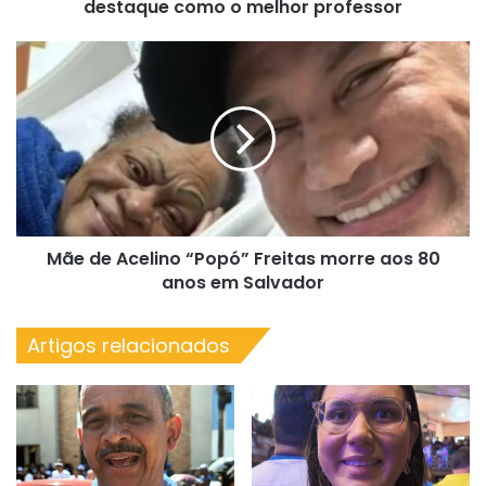
Village
destaque como o melhor professor
Itaparica,
o
Mãe
prêmio
de
destaque
Acelino
como
“Popó”
o
Freitas
melhor
morre
professor
aos
80
anos
Mãe de Acelino “Popó” Freitas morre aos 80
em
Salvador
anos em Salvador
Artigos relacionados