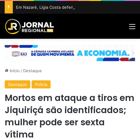
Em Nazaré, Lígia Costa defende maior participação da juventude na política e confirma projeto para disputar vaga na ALBA
M
Início
/
Destaque
Destaque
Polícia
Mortos em ataque a tiros em
Jiquiriçá são identificados;
mulher pode ser sexta
vítima