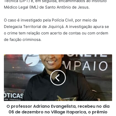
Técnica (DPT) e, em seguida, encaminhados ao Instituto
Médico Legal (IML) de Santo Antônio de Jesus.
O caso é investigado pela Polícia Civil, por meio da
Delegacia Territorial de Jiquiriçá. A investigação apura se
o crime tem relação com acerto de contas ou com ordem
de facção criminosa.
O
professor
Adriano
Evangelista,
recebeu
no
dia
06
de
O professor Adriano Evangelista, recebeu no dia
dezembro
no
06 de dezembro no Village Itaparica, o prêmio