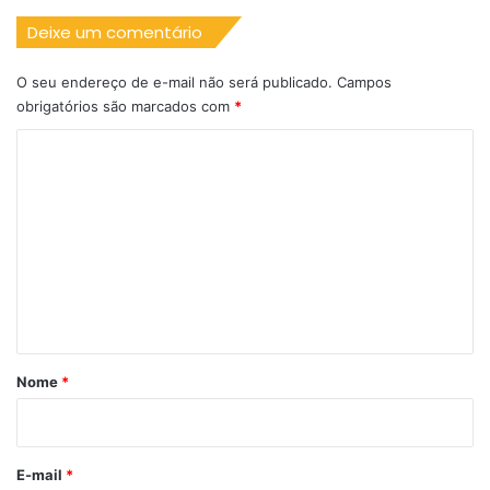
Deixe um comentário
O seu endereço de e-mail não será publicado.
Campos
obrigatórios são marcados com
*
C
o
m
e
n
t
á
r
Nome
*
i
o
*
E-mail
*