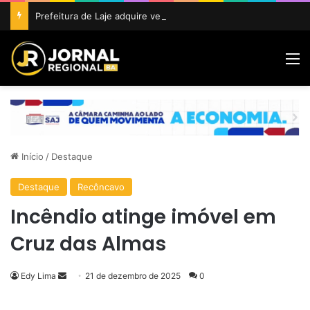
Prefeitura de Laje adquire veículo 0 km para fortalecer ações da Agricultura e do Meio Ambiente
M
Início
/
Destaque
Destaque
Recôncavo
Incêndio atinge imóvel em
Cruz das Almas
Mande
Edy Lima
21 de dezembro de 2025
0
um
e-