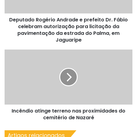
celebram
autorização
Deputado Rogério Andrade e prefeito Dr. Fábio
para
licitação
celebram autorização para licitação da
da
pavimentação da estrada do Palma, em
pavimentação
Jaguaripe
da
estrada
Incêndio
do
atinge
Palma,
terreno
em
nas
Jaguaripe
proximidades
do
cemitério
de
Nazaré
Incêndio atinge terreno nas proximidades do
cemitério de Nazaré
Artigos relacionados