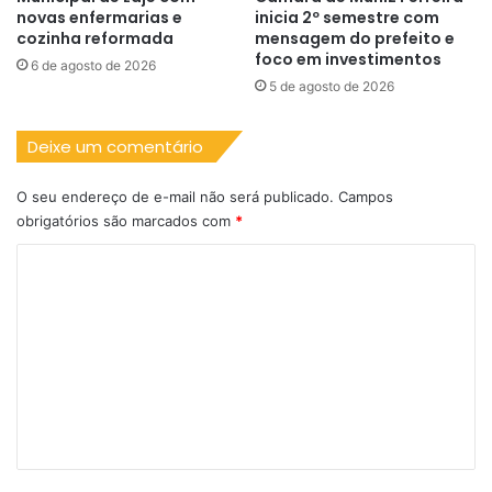
novas enfermarias e
inicia 2º semestre com
cozinha reformada
mensagem do prefeito e
foco em investimentos
6 de agosto de 2026
5 de agosto de 2026
Deixe um comentário
O seu endereço de e-mail não será publicado.
Campos
obrigatórios são marcados com
*
C
o
m
e
n
t
á
r