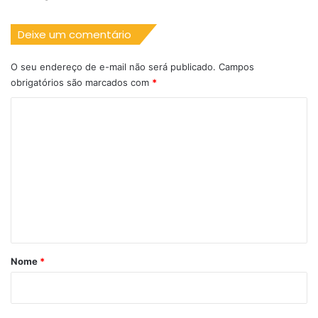
Deixe um comentário
O seu endereço de e-mail não será publicado.
Campos
obrigatórios são marcados com
*
C
o
m
e
n
t
á
r
Nome
*
i
o