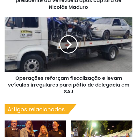
presidente da Venezuela após captura de
Nicolás
Nicolás Maduro
Maduro
Operações
reforçam
fiscalização
e
levam
veículos
irregulares
para
pátio
Operações reforçam fiscalização e levam
de
delegacia
veículos irregulares para pátio de delegacia em
em
SAJ
SAJ
Artigos relacionados