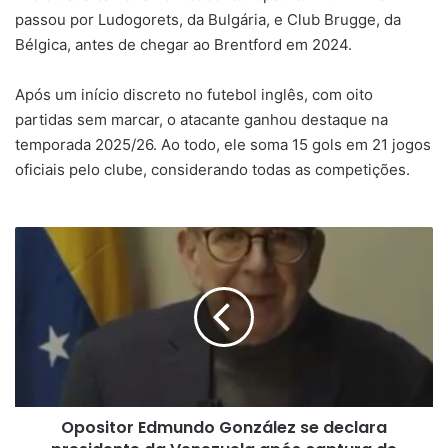
passou por Ludogorets, da Bulgária, e Club Brugge, da
Bélgica, antes de chegar ao Brentford em 2024.
Após um início discreto no futebol inglês, com oito
partidas sem marcar, o atacante ganhou destaque na
temporada 2025/26. Ao todo, ele soma 15 gols em 21 jogos
oficiais pelo clube, considerando todas as competições.
Opositor
Edmundo
González
se
declara
presidente
da
Venezuela
após
Opositor Edmundo González se declara
captura
de