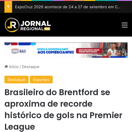
ExpoCruz 2026 acontece de 24 a 27 de setembro em Cruz das Almas
M
Início
/
Destaque
Destaque
Esportes
Brasileiro do Brentford se
aproxima de recorde
histórico de gols na Premier
League