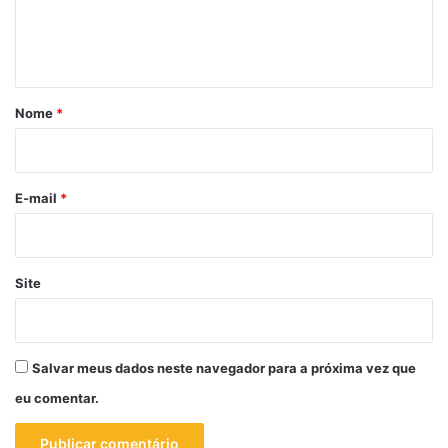
n
t
á
r
Nome
*
i
o
*
E-mail
*
Site
Salvar meus dados neste navegador para a próxima vez que
eu comentar.