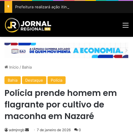
Prefeitura realizará ação itinerante em homenagem ao Dia do Feirante com oferta de diversos serviços na Feira Livre
M
Início
/
Bahia
Bahia
Destaque
Polícia
Polícia prende homem em
flagrante por cultivo de
maconha em Nazaré
Mande
admjnrgb
7 de janeiro de 2026
0