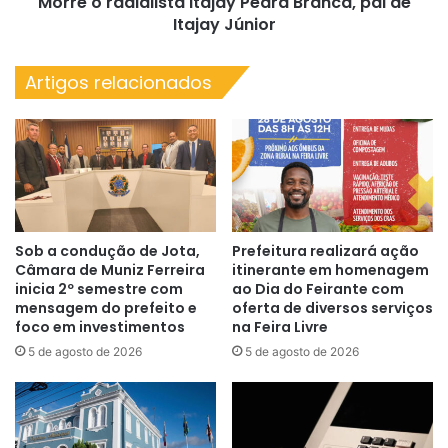
Morre o radialista Itajay Pedra Branca, pai de
Júnior
Itajay Júnior
Artigos relacionados
Sob a condução de Jota,
Prefeitura realizará ação
Câmara de Muniz Ferreira
itinerante em homenagem
inicia 2º semestre com
ao Dia do Feirante com
mensagem do prefeito e
oferta de diversos serviços
foco em investimentos
na Feira Livre
5 de agosto de 2026
5 de agosto de 2026