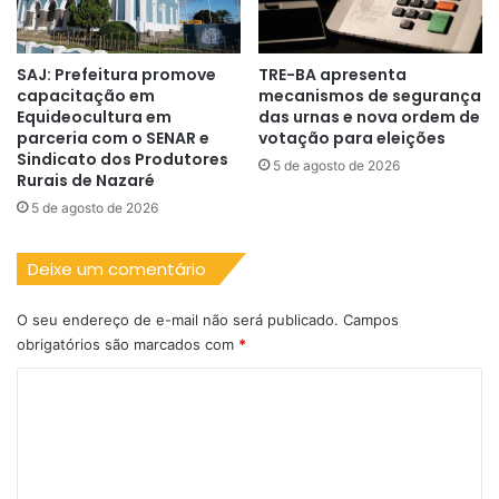
SAJ: Prefeitura promove
TRE-BA apresenta
capacitação em
mecanismos de segurança
Equideocultura em
das urnas e nova ordem de
parceria com o SENAR e
votação para eleições
Sindicato dos Produtores
5 de agosto de 2026
Rurais de Nazaré
5 de agosto de 2026
Deixe um comentário
O seu endereço de e-mail não será publicado.
Campos
obrigatórios são marcados com
*
C
o
m
e