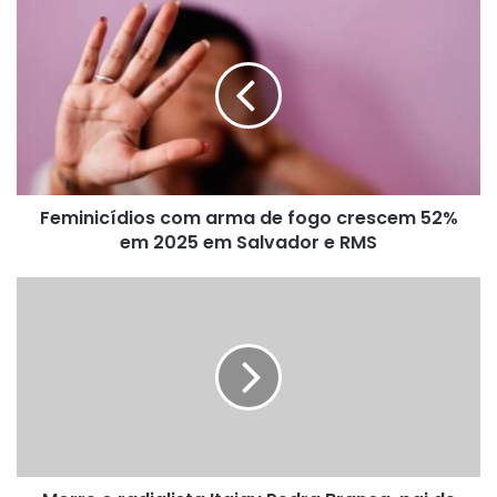
Feminicídios
com
arma
de
fogo
crescem
52%
em
2025
Feminicídios com arma de fogo crescem 52%
em
Salvador
em 2025 em Salvador e RMS
e
RMS
Morre
o
radialista
Itajay
Pedra
Branca,
pai
de
Itajay