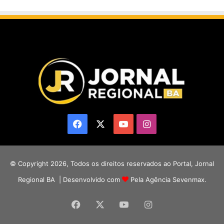
Facebook
X
YouTube
Instagram
© Copyright 2026, Todos os direitos reservados ao Portal, Jornal
Regional BA | Desenvolvido com
Pela Agência Sevenmax.
Facebook
X
YouTube
Instagram