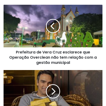
Prefeitura
de
Vera
Cruz
esclarece
que
Operação
Overclean
não
Prefeitura de Vera Cruz esclarece que
tem
relação
Operação Overclean não tem relação com a
com
gestão municipal
a
gestão
HISTÓRICO!
municipal
BBB
26
estreia
com
o
maior