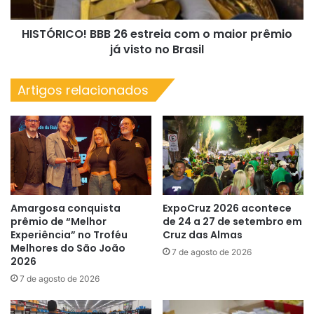
prêmio
já
HISTÓRICO! BBB 26 estreia com o maior prêmio
visto
no
já visto no Brasil
Brasil
Artigos relacionados
Amargosa conquista
ExpoCruz 2026 acontece
prêmio de “Melhor
de 24 a 27 de setembro em
Experiência” no Troféu
Cruz das Almas
Melhores do São João
7 de agosto de 2026
2026
7 de agosto de 2026