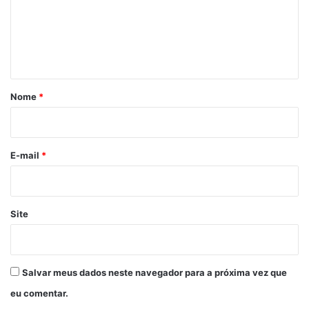
e
n
t
á
r
Nome
*
i
o
*
E-mail
*
Site
Salvar meus dados neste navegador para a próxima vez que
eu comentar.