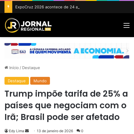
ExpoCruz 2026 acontece de 24 a 27 de setembro em Cruz das Almas
M
Início
/
Destaque
Destaque
Mundo
Trump impõe tarifa de 25% a
países que negociam com o
Irã; Brasil pode ser afetado
Mande
Edy Lima
13 de janeiro de 2026
0