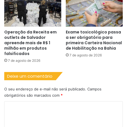
Operação da Receita em
Exame toxicológico passa
outlets de Salvador
a ser obrigatório para
apreende mais de R$ 1
primeira Carteira Nacional
milhão em produtos
de Habilitação na Bahia
falsificados
7 de agosto de 2026
7 de agosto de 2026
Deixe um comentário
O seu endereço de e-mail não será publicado.
Campos
obrigatórios são marcados com
*
C
o
m