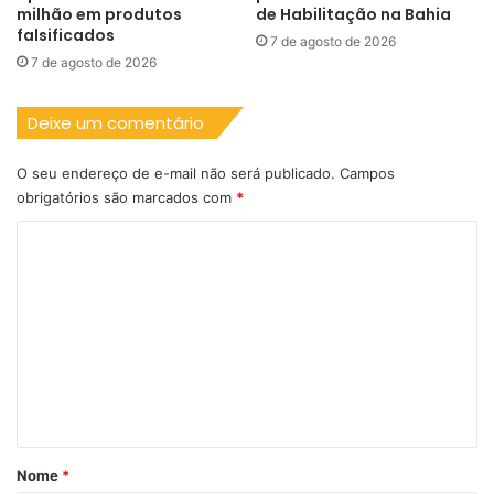
milhão em produtos
de Habilitação na Bahia
falsificados
7 de agosto de 2026
7 de agosto de 2026
Deixe um comentário
O seu endereço de e-mail não será publicado.
Campos
obrigatórios são marcados com
*
C
o
m
e
n
t
á
r
Nome
*