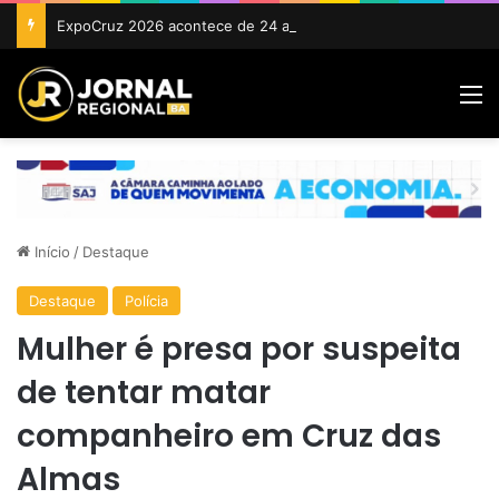
ExpoCruz 2026 acontece de 24 a 27 de setembro em Cruz das Almas
M
Início
/
Destaque
Destaque
Polícia
Mulher é presa por suspeita
de tentar matar
companheiro em Cruz das
Almas