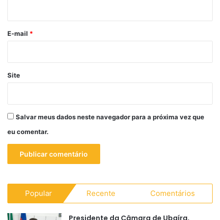
i
o
*
E-mail
*
Site
Salvar meus dados neste navegador para a próxima vez que
eu comentar.
Popular
Recente
Comentários
Presidente da Câmara de Ubaíra,