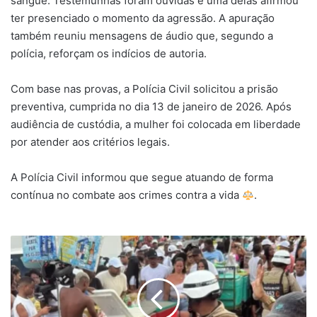
sangue. Testemunhas foram ouvidas e uma delas afirmou
ter presenciado o momento da agressão. A apuração
também reuniu mensagens de áudio que, segundo a
polícia, reforçam os indícios de autoria.
Com base nas provas, a Polícia Civil solicitou a prisão
preventiva, cumprida no dia 13 de janeiro de 2026. Após
audiência de custódia, a mulher foi colocada em liberdade
por atender aos critérios legais.
A Polícia Civil informou que segue atuando de forma
contínua no combate aos crimes contra a vida
.
Tiroteio
durante
Lavagem
do
Bonfim
deixa