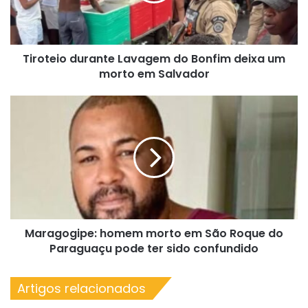
um
morto
em
Tiroteio durante Lavagem do Bonfim deixa um
Salvador
morto em Salvador
Maragogipe:
homem
morto
em
São
Roque
do
Paraguaçu
pode
Maragogipe: homem morto em São Roque do
ter
sido
Paraguaçu pode ter sido confundido
confundido
Artigos relacionados