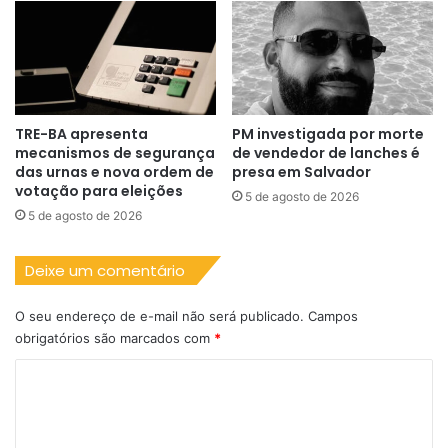
TRE-BA apresenta
PM investigada por morte
mecanismos de segurança
de vendedor de lanches é
das urnas e nova ordem de
presa em Salvador
votação para eleições
5 de agosto de 2026
5 de agosto de 2026
Deixe um comentário
O seu endereço de e-mail não será publicado.
Campos
obrigatórios são marcados com
*
C
o
m