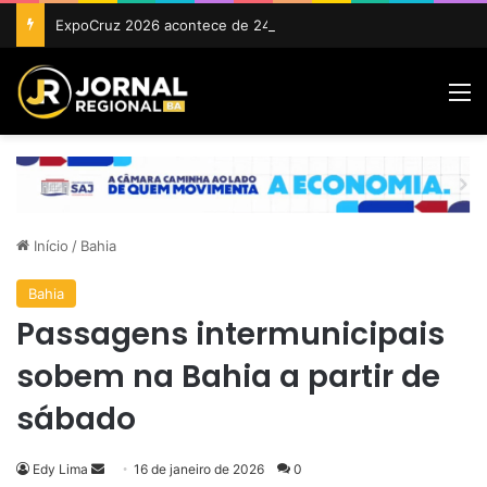
ExpoCruz 2026 acontece de 24 a 27 de setembro em Cruz das Almas
M
Início
/
Bahia
Bahia
Passagens intermunicipais
sobem na Bahia a partir de
sábado
Mande
Edy Lima
16 de janeiro de 2026
0