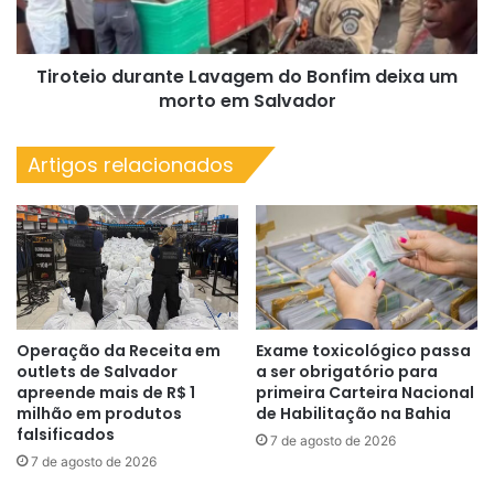
um
morto
em
Tiroteio durante Lavagem do Bonfim deixa um
Salvador
morto em Salvador
Artigos relacionados
Operação da Receita em
Exame toxicológico passa
outlets de Salvador
a ser obrigatório para
apreende mais de R$ 1
primeira Carteira Nacional
milhão em produtos
de Habilitação na Bahia
falsificados
7 de agosto de 2026
7 de agosto de 2026