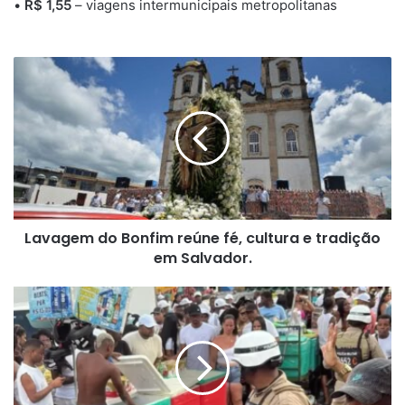
•
R$ 1,55
– viagens intermunicipais metropolitanas
Lavagem
do
Bonfim
reúne
fé,
cultura
e
tradição
em
Lavagem do Bonfim reúne fé, cultura e tradição
Salvador.
em Salvador.
Tiroteio
durante
Lavagem
do
Bonfim
deixa