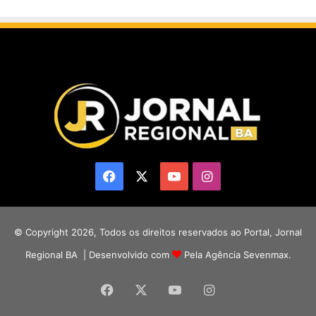
Facebook
X
YouTube
Instagram
© Copyright 2026, Todos os direitos reservados ao Portal, Jornal
Regional BA | Desenvolvido com
Pela Agência Sevenmax.
Facebook
X
YouTube
Instagram