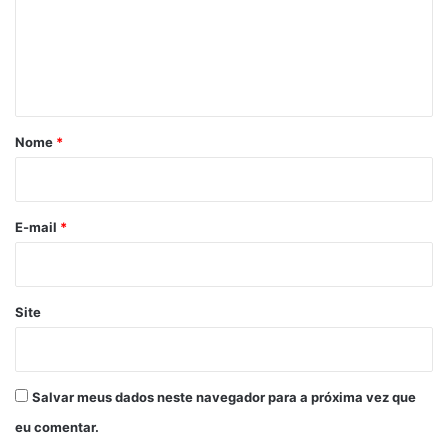
e
n
t
á
r
Nome
*
i
o
*
E-mail
*
Site
Salvar meus dados neste navegador para a próxima vez que
eu comentar.