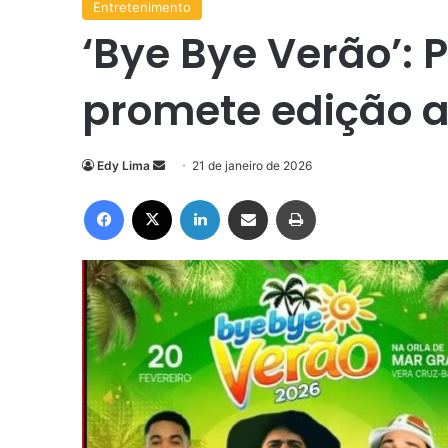
Entretenimento
‘Bye Bye Verão’: 
promete edição 
Mande
Edy Lima
21 de janeiro de 2026
um
Facebook
X
Linkedin
Compartilhar via e-mail
Imprimir
e-
mail