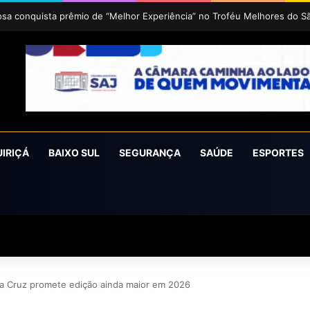
uz 2026 acontece de 24 a 27 de setembro em Cruz das Almas
UIRIÇÁ
BAIXO SUL
SEGURANÇA
SAÚDE
ESPORTES
era Cruz promete edição ainda maior em 2026