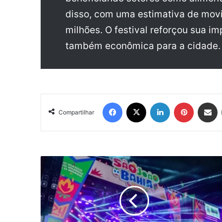
disso, com uma estimativa de mov
milhões. O festival reforçou sua i
também econômica para a cidade.
Facebook
X
Linkedin
Pinterest
Compartil
Compartilhar
São
João
da
Bahia:
prefeitos
discutem