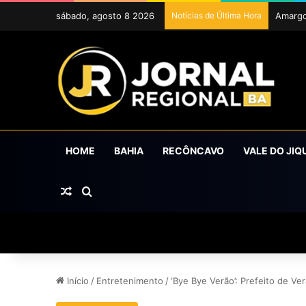
sábado, agosto 8 2026
Notícias de Última Hora
ExpoCr
HOME
BAHIA
RECÔNCAVO
VALE DO JIQ
Artigo aleatório
Procurar por
Início
/
Entretenimento
/
‘Bye Bye Verão’: Prefeito de V