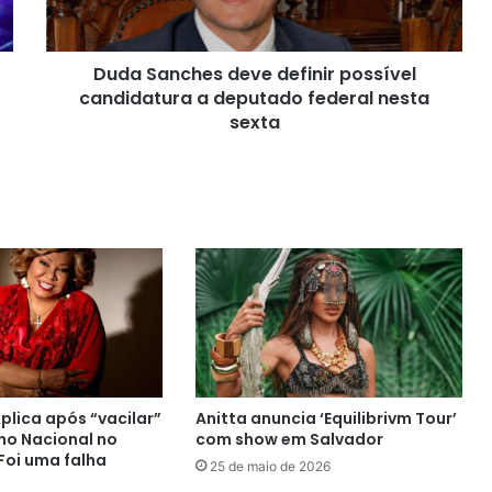
a
deputado
federal
Duda Sanches deve definir possível
nesta
sexta
candidatura a deputado federal nesta
sexta
xplica após “vacilar”
Anitta anuncia ‘Equilibrivm Tour’
no Nacional no
com show em Salvador
Foi uma falha
25 de maio de 2026