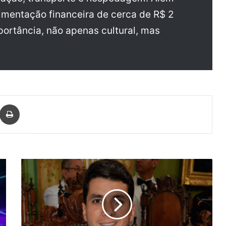
imentação financeira de cerca de R$ 2
mportância, não apenas cultural, mas
har via e-mail
Imprimir
Duda
Sanches
deve
definir
possível
candidatura