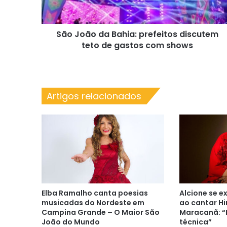
teto
de
gastos
São João da Bahia: prefeitos discutem
com
shows
teto de gastos com shows
Artigos relacionados
Elba Ramalho canta poesias
Alcione se e
musicadas do Nordeste em
ao cantar Hi
Campina Grande – O Maior São
Maracanã: “
João do Mundo
técnica”