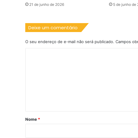
21 de junho de 2026
5 de junho de
Deixe um comentário
O seu endereço de e-mail não será publicado.
Campos obr
C
o
m
e
n
t
á
r
Nome
*
i
o