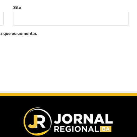
Site
z que eu comentar.