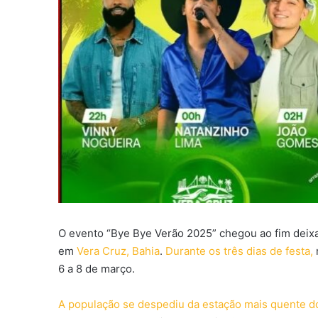
O evento “Bye Bye Verão 2025” chegou ao fim deixa
em
Vera Cruz, Bahia
.
Durante os três dias de festa,
6 a 8 de março.
A população se despediu da estação mais quente d