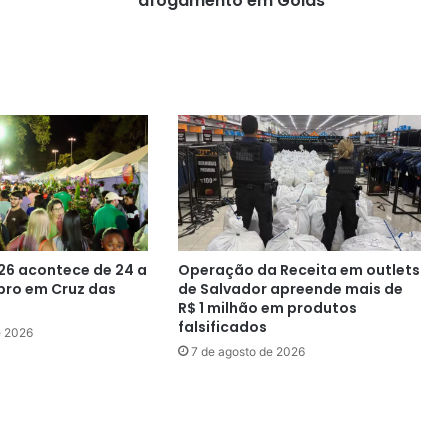
afogamento em Goiás
Goiás
26 acontece de 24 a
Operação da Receita em outlets
bro em Cruz das
de Salvador apreende mais de
R$ 1 milhão em produtos
falsificados
e 2026
7 de agosto de 2026