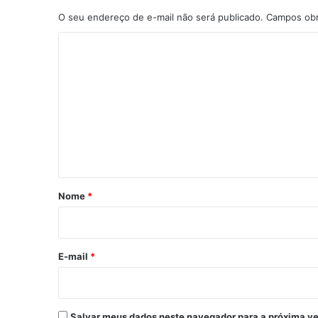
O seu endereço de e-mail não será publicado.
Campos obr
C
o
m
e
n
t
á
r
Nome
*
i
o
*
E-mail
*
Salvar meus dados neste navegador para a próxima ve