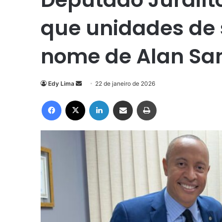
que unidades de
nome de Alan Sa
Mande
Edy Lima
22 de janeiro de 2026
um
Facebook
X
Linkedin
Compartilhar via e-mail
Imprimir
e-
mail