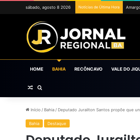
sábado, agosto 8 2026
Notícias de Última Hora
ExpoCr
HOME
BAHIA
RECÔNCAVO
VALE DO JIQ
Artigo aleatório
Procurar por
Início
/
Bahia
/
Deputado Jurailton Santos propõe que u
Bahia
Destaque
Deputado Jurailt