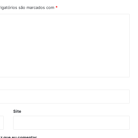
igatórios são marcados com
*
Site
z que eu comentar.