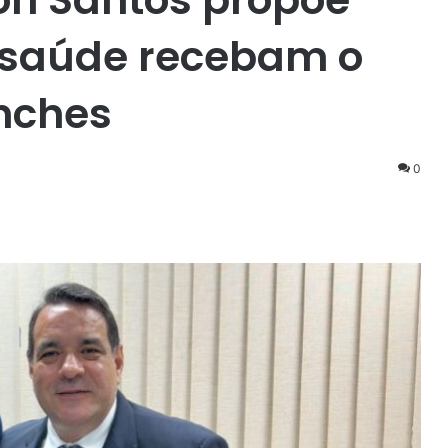
 saúde recebam o
nches
0