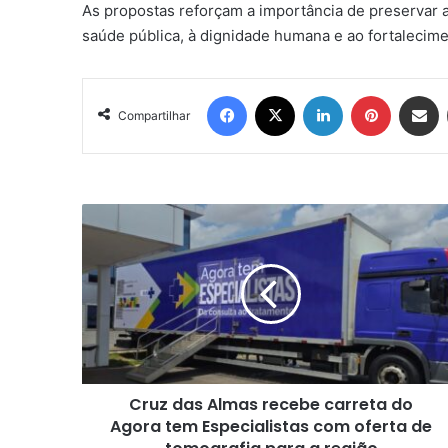
As propostas reforçam a importância de preservar
saúde pública, à dignidade humana e ao fortalecimen
Facebook
X
Linkedin
Pinterest
Compartil
Compartilhar
Cruz
das
Almas
recebe
carreta
do
Agora
tem
Especialistas
Cruz das Almas recebe carreta do
com
oferta
Agora tem Especialistas com oferta de
de