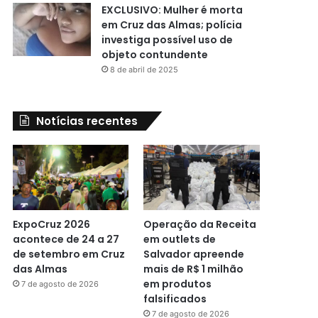
EXCLUSIVO: Mulher é morta
em Cruz das Almas; polícia
investiga possível uso de
objeto contundente
8 de abril de 2025
Notícias recentes
ExpoCruz 2026
Operação da Receita
acontece de 24 a 27
em outlets de
de setembro em Cruz
Salvador apreende
das Almas
mais de R$ 1 milhão
em produtos
7 de agosto de 2026
falsificados
7 de agosto de 2026