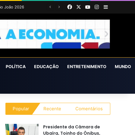
Facebook
X
YouTube
Instagram
Barra Latera
POLÍTICA
EDUCAÇÃO
ENTRETENIMENTO
MUNDO
Popular
Recente
Comentários
Presidente da Câmara de
Ubaíra, Toinho do Ônibus,