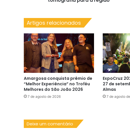
tomografia para a região
tomografia
para
a
Artigos relacionados
região
Amargosa conquista prêmio de
ExpoCruz 20
“Melhor Experiência” no Troféu
27 de setem
Melhores do São João 2026
Almas
7 de agosto de 2026
7 de agosto d
Deixe um comentário