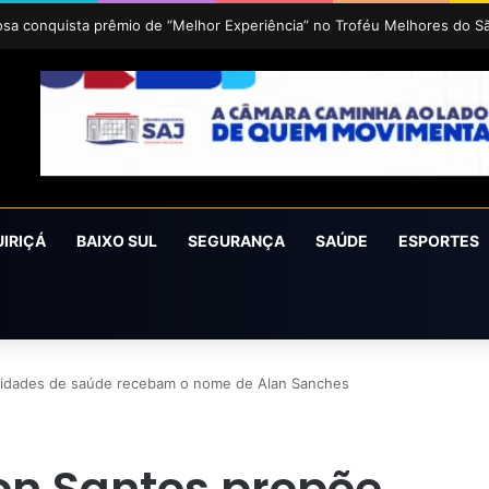
uz 2026 acontece de 24 a 27 de setembro em Cruz das Almas
UIRIÇÁ
BAIXO SUL
SEGURANÇA
SAÚDE
ESPORTES
nidades de saúde recebam o nome de Alan Sanches
on Santos propõe