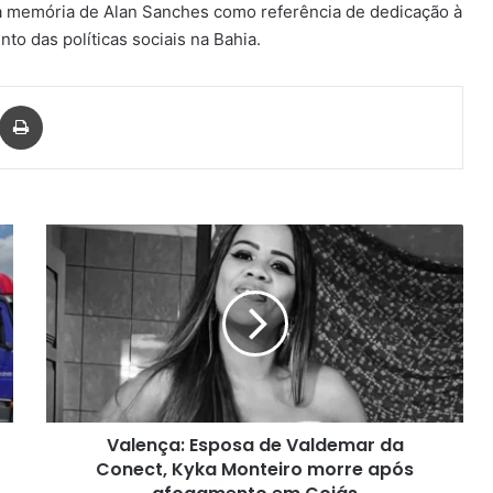
 a memória de Alan Sanches como referência de dedicação à
to das políticas sociais na Bahia.
har via e-mail
Imprimir
Valença:
Esposa
de
Valdemar
da
Conect,
Kyka
Monteiro
morre
Valença: Esposa de Valdemar da
após
afogamento
Conect, Kyka Monteiro morre após
em