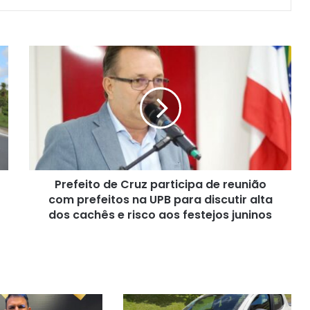
Prefeito
de
Cruz
participa
de
reunião
com
prefeitos
na
Prefeito de Cruz participa de reunião
UPB
para
com prefeitos na UPB para discutir alta
discutir
dos cachês e risco aos festejos juninos
alta
dos
cachês
e
risco
aos