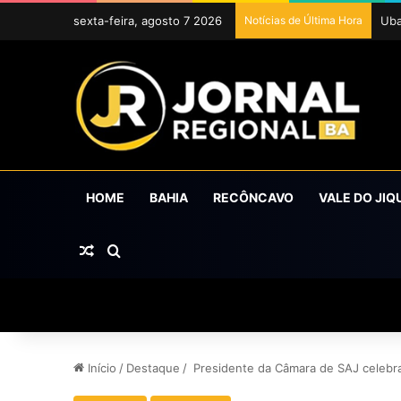
sexta-feira, agosto 7 2026
Notícias de Última Hora
Uba
HOME
BAHIA
RECÔNCAVO
VALE DO JIQ
Artigo aleatório
Procurar por
Início
/
Destaque
/
Presidente da Câmara de SAJ celebra 