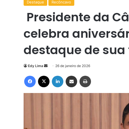
Destaque
Recôncavo
Presidente da C
celebra anivers
destaque de sua t
Mande
Edy Lima
26 de janeiro de 2026
um
Facebook
X
Linkedin
Compartilhar via e-mail
Imprimir
e-
mail