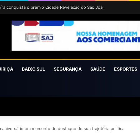
íra conquista o prêmio Cidade Revelação do São João da Bahia 2026
UIRIÇÁ
BAIXO SUL
SEGURANÇA
SAÚDE
ESPORTES
aniversário em momento de destaque de sua trajetória política