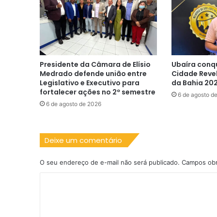
Presidente da Câmara de Elísio
Ubaíra conq
Medrado defende união entre
Cidade Reve
Legislativo e Executivo para
da Bahia 20
fortalecer ações no 2º semestre
6 de agosto d
6 de agosto de 2026
Deixe um comentário
O seu endereço de e-mail não será publicado.
Campos obr
C
o
m