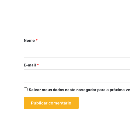
e
n
t
á
r
Nome
*
i
o
*
E-mail
*
Salvar meus dados neste navegador para a próxima ve