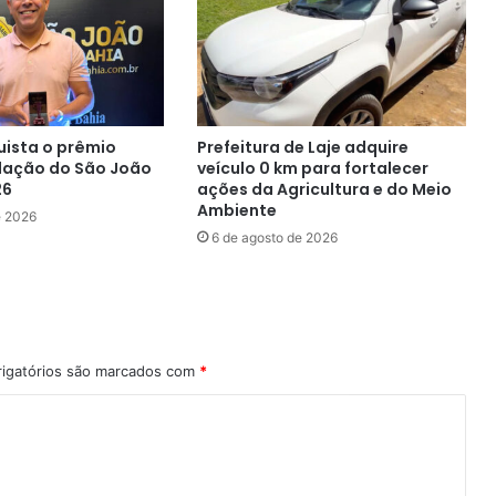
festejos
juninos
uista o prêmio
Prefeitura de Laje adquire
lação do São João
veículo 0 km para fortalecer
26
ações da Agricultura e do Meio
Ambiente
e 2026
6 de agosto de 2026
igatórios são marcados com
*