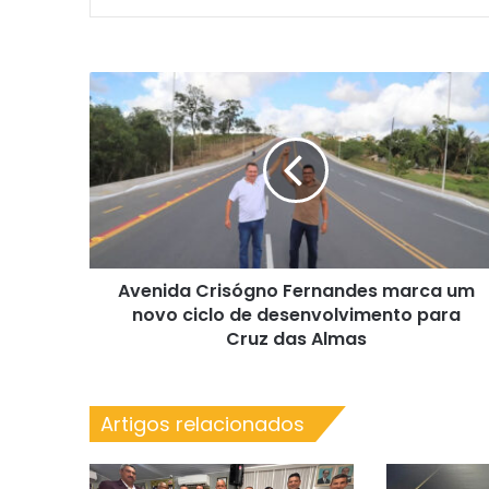
Avenida
Crisógno
Fernandes
marca
um
novo
ciclo
de
desenvolvimento
Avenida Crisógno Fernandes marca um
para
Cruz
novo ciclo de desenvolvimento para
das
Cruz das Almas
Almas
Artigos relacionados