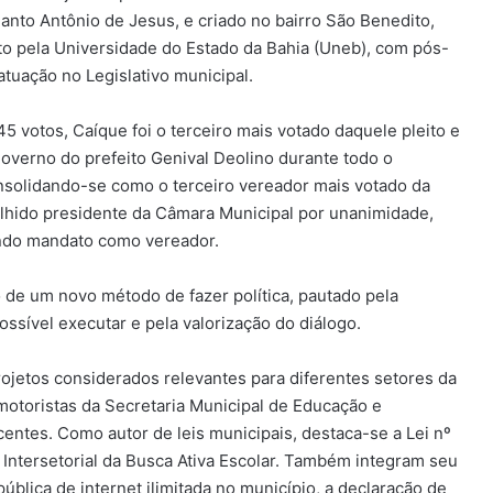
Santo Antônio de Jesus, e criado no bairro São Benedito,
o pela Universidade do Estado da Bahia (Uneb), com pós-
 atuação no Legislativo municipal.
5 votos, Caíque foi o terceiro mais votado daquele pleito e
governo do prefeito Genival Deolino durante todo o
onsolidando-se como o terceiro vereador mais votado da
olhido presidente da Câmara Municipal por unanimidade,
ndo mandato como vereador.
 de um novo método de fazer política, pautado pela
sível executar e pela valorização do diálogo.
ojetos considerados relevantes para diferentes setores da
 motoristas da Secretaria Municipal de Educação e
centes. Como autor de leis municipais, destaca-se a Lei nº
 Intersetorial da Busca Ativa Escolar. Também integram seu
 pública de internet ilimitada no município, a declaração de