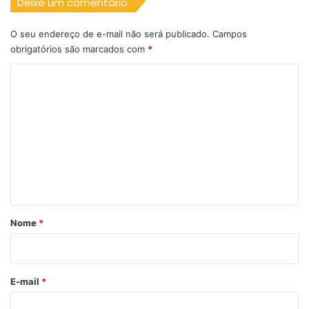
Deixe um comentário
O seu endereço de e-mail não será publicado.
Campos
obrigatórios são marcados com
*
C
o
m
e
n
t
á
r
Nome
*
i
o
*
E-mail
*