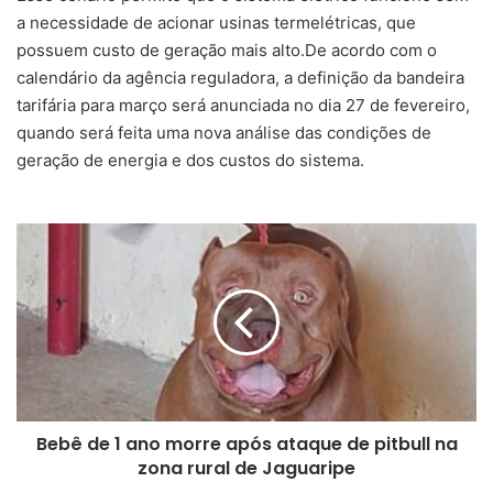
a necessidade de acionar usinas termelétricas, que
possuem custo de geração mais alto.De acordo com o
calendário da agência reguladora, a definição da bandeira
tarifária para março será anunciada no dia 27 de fevereiro,
quando será feita uma nova análise das condições de
geração de energia e dos custos do sistema.
Bebê
de
1
ano
morre
após
ataque
de
pitbull
Bebê de 1 ano morre após ataque de pitbull na
na
zona
zona rural de Jaguaripe
rural