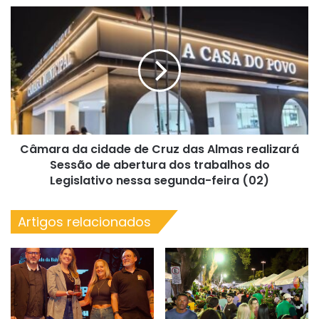
de
Câmara
Jaguaripe
da
cidade
de
Cruz
das
Almas
realizará
Sessão
Câmara da cidade de Cruz das Almas realizará
de
abertura
Sessão de abertura dos trabalhos do
dos
Legislativo nessa segunda-feira (02)
trabalhos
do
Artigos relacionados
Legislativo
nessa
segunda-
feira
(02)