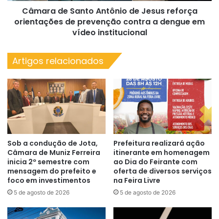
Câmara de Santo Antônio de Jesus reforça
prevenção
contra
orientações de prevenção contra a dengue em
a
vídeo institucional
dengue
em
Artigos relacionados
vídeo
institucional
Sob a condução de Jota,
Prefeitura realizará ação
Câmara de Muniz Ferreira
itinerante em homenagem
inicia 2º semestre com
ao Dia do Feirante com
mensagem do prefeito e
oferta de diversos serviços
foco em investimentos
na Feira Livre
5 de agosto de 2026
5 de agosto de 2026