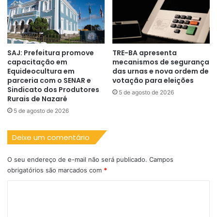
SAJ: Prefeitura promove
TRE-BA apresenta
capacitação em
mecanismos de segurança
Equideocultura em
das urnas e nova ordem de
parceria com o SENAR e
votação para eleições
Sindicato dos Produtores
5 de agosto de 2026
Rurais de Nazaré
5 de agosto de 2026
Deixe um comentário
O seu endereço de e-mail não será publicado.
Campos
obrigatórios são marcados com
*
C
o
m