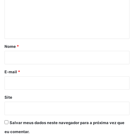
e
n
t
á
r
Nome
*
i
o
*
E-mail
*
Site
Salvar meus dados neste navegador para a próxima vez que
eu comentar.