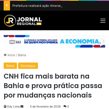
Prefeitura realizará ação itinerante em homenagem ao Dia do Feirante com oferta de diversos serviços na Feira Livre
M
Início
/
Bahia
Bahia
Destaque
CNH fica mais barata na
Bahia e prova prática passa
por mudanças nacionais
Mande
Edy Lima
5 de fevereiro de 2026
0