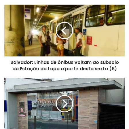
Salvador:
Linhas
de
ônibus
voltam
ao
subsolo
da
Estação
Salvador: Linhas de ônibus voltam ao subsolo
da
Lapa
da Estação da Lapa a partir desta sexta (6)
a
partir
Câmara
desta
de
sexta
Santo
(6)
Antônio
de
Jesus
reforça
orientações
de