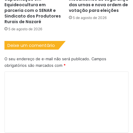
Equideocultura em
das urnas e nova ordem de
parceria com o SENAR e
votação para eleições
Sindicato dos Produtores
5 de agosto de 2026
Rurais de Nazaré
5 de agosto de 2026
Deixe um comentário
O seu endereço de e-mail não será publicado.
Campos
obrigatórios são marcados com
*
C
o
m
e
n
t
á