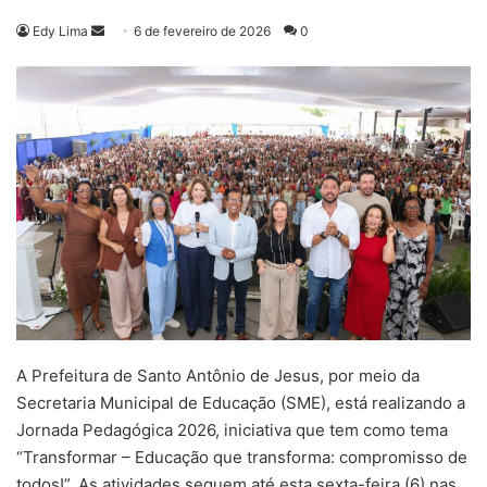
Mande
Edy Lima
6 de fevereiro de 2026
0
um
e-
mail
A Prefeitura de Santo Antônio de Jesus, por meio da
Secretaria Municipal de Educação (SME), está realizando a
Jornada Pedagógica 2026, iniciativa que tem como tema
“Transformar – Educação que transforma: compromisso de
todos!”. As atividades seguem até esta sexta-feira (6) nas