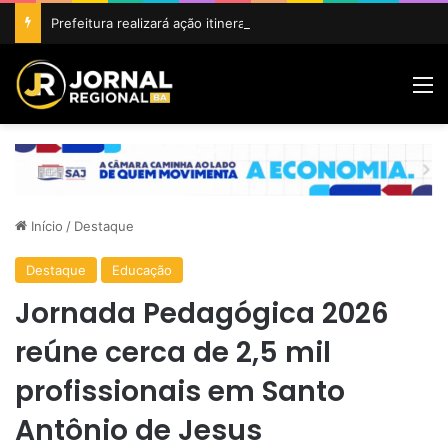
Prefeitura realizará ação itinerante em homenagem ao Dia do Feirante com oferta de diversos serviços na Feira Livre
M
Início
/
Destaque
Destaque
Educação
Jornada Pedagógica 2026
reúne cerca de 2,5 mil
profissionais em Santo
Antônio de Jesus