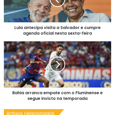
e
cumpre
agenda
oficial
Lula antecipa visita a Salvador e cumpre
nesta
sexta-
agenda oficial nesta sexta-feira
feira
Bahia
arranca
empate
com
o
Fluminense
e
segue
invicto
Bahia arranca empate com o Fluminense e
na
temporada
segue invicto na temporada
Artigos relacionados