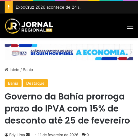
ExpoCruz 2026 acontece de 24 a 27 de setembro em Cruz das Almas
M
Início
/
Bahia
Bahia
Destaque
Governo da Bahia prorroga
prazo do IPVA com 15% de
desconto até 25 de fevereiro
Mande
Edy Lima
11 de fevereiro de 2026
0