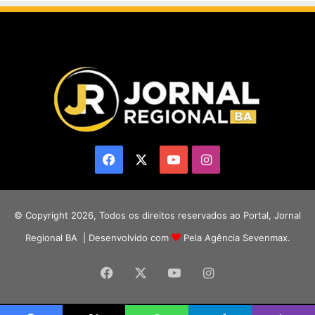
Facebook
X
YouTube
Instagram
© Copyright 2026, Todos os direitos reservados ao Portal, Jornal
Regional BA | Desenvolvido com
Pela Agência Sevenmax.
Facebook
X
YouTube
Instagram