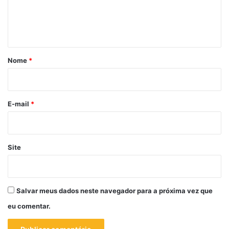
n
t
á
r
Nome
*
i
o
*
E-mail
*
Site
Salvar meus dados neste navegador para a próxima vez que
eu comentar.