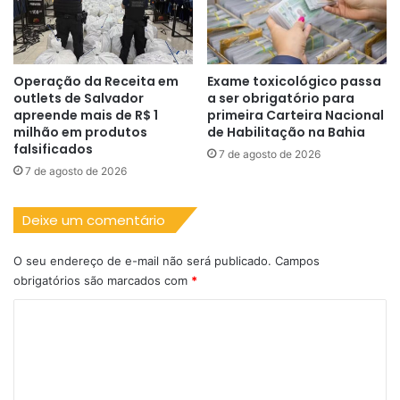
Operação da Receita em
Exame toxicológico passa
outlets de Salvador
a ser obrigatório para
apreende mais de R$ 1
primeira Carteira Nacional
milhão em produtos
de Habilitação na Bahia
falsificados
7 de agosto de 2026
7 de agosto de 2026
Deixe um comentário
O seu endereço de e-mail não será publicado.
Campos
obrigatórios são marcados com
*
C
o
m
e