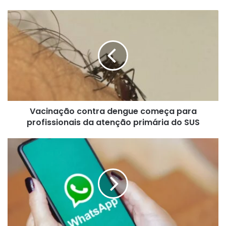
Vacinação
contra
dengue
começa
para
profissionais
da
atenção
primária
Vacinação contra dengue começa para
do
SUS
profissionais da atenção primária do SUS
Rússia
bloqueia
WhatsApp,
Instagram
e
Facebook
no
país