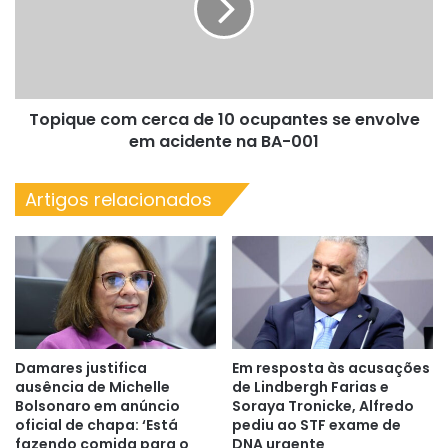
10
ocupantes
se
envolve
em
Topique com cerca de 10 ocupantes se envolve
acidente
na
em acidente na BA-001
BA-
001
Artigos relacionados
Damares justifica
Em resposta às acusações
ausência de Michelle
de Lindbergh Farias e
Bolsonaro em anúncio
Soraya Tronicke, Alfredo
oficial de chapa: ‘Está
pediu ao STF exame de
fazendo comida para o
DNA urgente