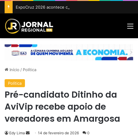
ExpoCruz 2026 acontece de 24 a 27 de setembro em Cruz das Almas
M
Início
/
Política
Política
Pré-candidato Ditinho da
AviVip recebe apoio de
vereadores em Amargosa
Mande
Edy Lima
14 de fevereiro de 2026
0