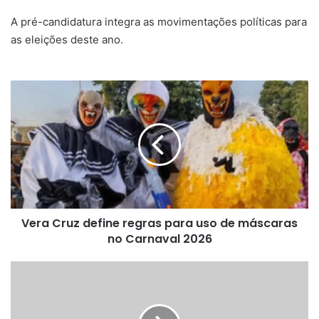
A pré-candidatura integra as movimentações políticas para
as eleições deste ano.
Vera
Cruz
define
regras
para
uso
de
máscaras
no
Vera Cruz define regras para uso de máscaras
Carnaval
2026
no Carnaval 2026
Topique
com
cerca
de