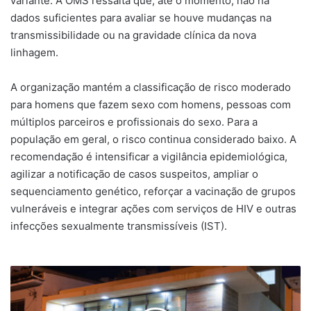
variante. A OMS ressalta que, até o momento, não há
dados suficientes para avaliar se houve mudanças na
transmissibilidade ou na gravidade clínica da nova
linhagem.
A organização mantém a classificação de risco moderado
para homens que fazem sexo com homens, pessoas com
múltiplos parceiros e profissionais do sexo. Para a
população em geral, o risco continua considerado baixo. A
recomendação é intensificar a vigilância epidemiológica,
agilizar a notificação de casos suspeitos, ampliar o
sequenciamento genético, reforçar a vacinação de grupos
vulneráveis e integrar ações com serviços de HIV e outras
infecções sexualmente transmissíveis (IST).
Câmara
de
Santo