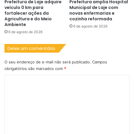
Prefeitura de Laje adquire
Prefeitura amplia Hospital
veículo 0 km para
Municipal de Laje com
fortalecer ações da
novas enfermarias e
Agricultura e do Meio
cozinha reformada
Ambiente
6 de agosto de 2026
6 de agosto de 2026
Deixe um comentário
O seu endereço de e-mail não será publicado.
Campos
obrigatórios são marcados com
*
C
o
m
e
n
t
á