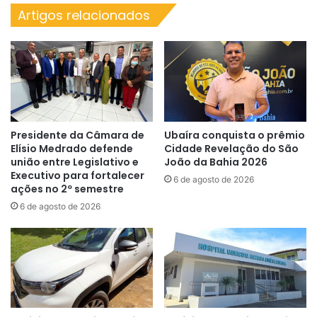
com
Artigos relacionados
Claudia
Leitte
Presidente da Câmara de
Ubaíra conquista o prêmio
Elísio Medrado defende
Cidade Revelação do São
união entre Legislativo e
João da Bahia 2026
Executivo para fortalecer
6 de agosto de 2026
ações no 2º semestre
6 de agosto de 2026