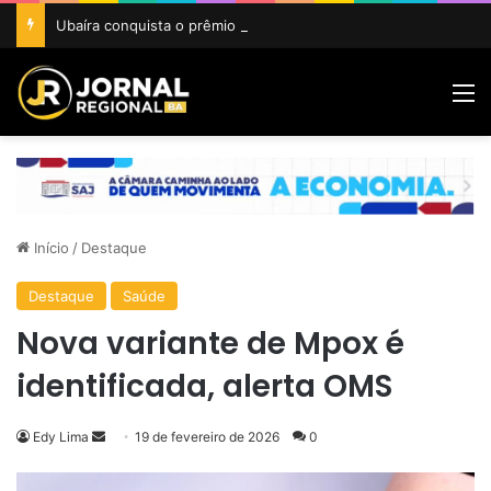
Ubaíra conquista o prêmio Cidade Revelação do São João da Bahia 2026
M
Início
/
Destaque
Destaque
Saúde
Nova variante de Mpox é
identificada, alerta OMS
Mande
Edy Lima
19 de fevereiro de 2026
0
um
e-