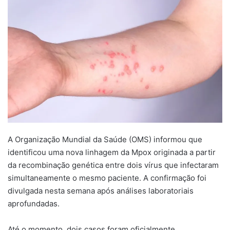
mail
A Organização Mundial da Saúde (OMS) informou que
identificou uma nova linhagem da Mpox originada a partir
da recombinação genética entre dois vírus que infectaram
simultaneamente o mesmo paciente. A confirmação foi
divulgada nesta semana após análises laboratoriais
aprofundadas.
Até o momento, dois casos foram oficialmente