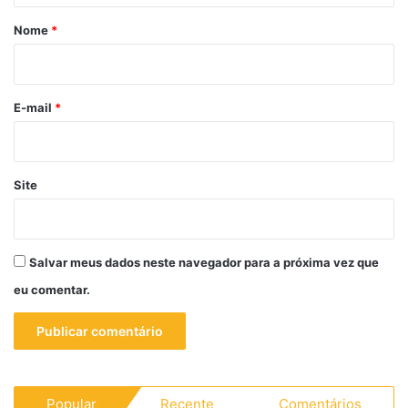
r
Nome
*
i
o
*
E-mail
*
Site
Salvar meus dados neste navegador para a próxima vez que
eu comentar.
Popular
Recente
Comentários