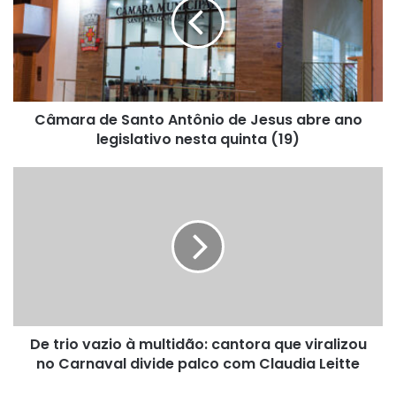
Antônio
de
Jesus
abre
ano
legislativo
Câmara de Santo Antônio de Jesus abre ano
nesta
quinta
legislativo nesta quinta (19)
(19)
De
trio
vazio
à
multidão:
cantora
que
viralizou
no
De trio vazio à multidão: cantora que viralizou
Carnaval
divide
no Carnaval divide palco com Claudia Leitte
palco