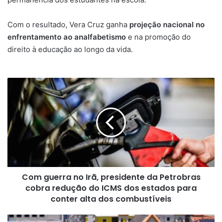
Com o resultado, Vera Cruz ganha
projeção nacional no
enfrentamento ao analfabetismo
e na promoção do
direito à educação ao longo da vida.
Com
guerra
no
Irã,
presidente
da
Petrobras
cobra
redução
Com guerra no Irã, presidente da Petrobras
do
ICMS
cobra redução do ICMS dos estados para
dos
conter alta dos combustíveis
estados
para
Vera