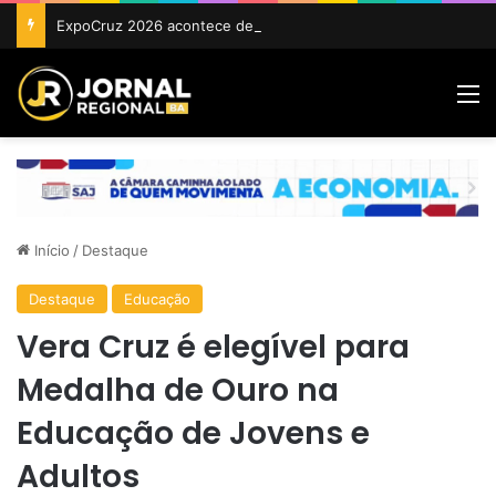
ExpoCruz 2026 acontece de 24 a 27 de setembro em Cruz das Almas
M
Início
/
Destaque
Destaque
Educação
Vera Cruz é elegível para
Medalha de Ouro na
Educação de Jovens e
Adultos