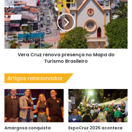
conter
Cruz
alta
renova
dos
presença
combustíveis
no
Mapa
do
Turismo
Brasileiro
Vera Cruz renova presença no Mapa do
Turismo Brasileiro
Artigos relacionados
Amargosa conquista
ExpoCruz 2026 acontece