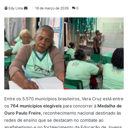
Mande
Edy Lima
16 de março de 2026
0
um
e-
mail
Entre os 5.570 municípios brasileiros, Vera Cruz está entre
os
764 municípios elegíveis
para concorrer à
Medalha de
Ouro Paulo Freire
, reconhecimento nacional destinado às
redes de ensino que se destacam no combate ao
analfabetismo e no fortalecimento da Educação de Jovens