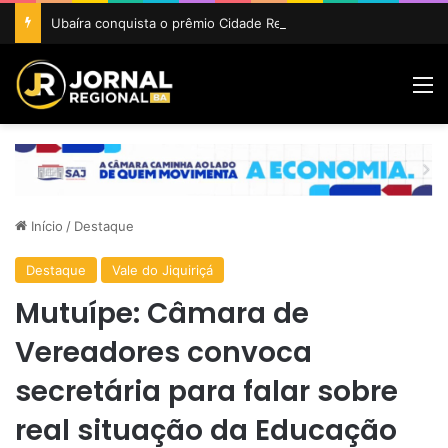
Ubaíra conquista o prêmio Cidade Revelação do São João da Bahia 2026
M
Início
/
Destaque
Destaque
Vale do Jiquiriçá
Mutuípe: Câmara de
Vereadores convoca
secretária para falar sobre
real situação da Educação