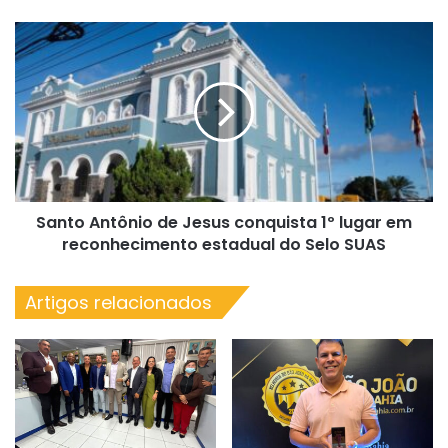
anos
Santo
Antônio
de
Jesus
conquista
1º
lugar
em
reconhecimento
Santo Antônio de Jesus conquista 1º lugar em
estadual
do
reconhecimento estadual do Selo SUAS
Selo
SUAS
Artigos relacionados