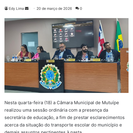
Mande
Edy Lima
20 de março de 2026
0
um
e-
mail
Nesta quarta-feira (18) a Câmara Municipal de Mutuípe
realizou uma sessão ordinária com a presença da
secretária de educação, a fim de prestar esclarecimentos
acerca da situação do transporte escolar do município e
demais assuntos pertinentes à pasta.