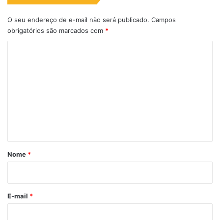
O seu endereço de e-mail não será publicado.
Campos
obrigatórios são marcados com
*
C
o
m
e
n
t
á
r
Nome
*
i
o
*
E-mail
*