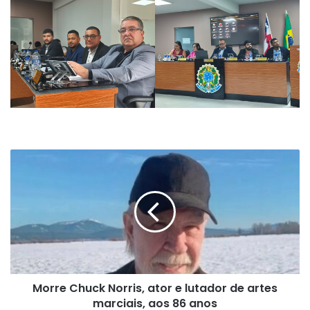
Morre
Chuck
Norris,
ator
e
lutador
de
artes
marciais,
Morre Chuck Norris, ator e lutador de artes
aos
86
marciais, aos 86 anos