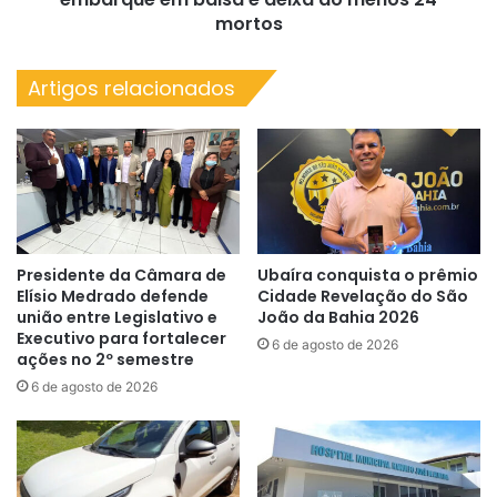
ao
mortos
menos
24
Artigos relacionados
mortos
Presidente da Câmara de
Ubaíra conquista o prêmio
Elísio Medrado defende
Cidade Revelação do São
união entre Legislativo e
João da Bahia 2026
Executivo para fortalecer
6 de agosto de 2026
ações no 2º semestre
6 de agosto de 2026