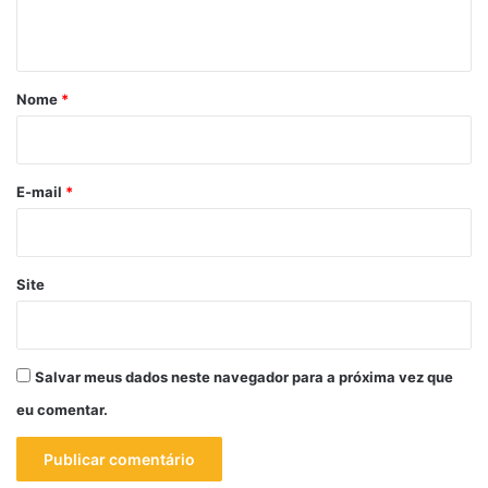
t
á
r
Nome
*
i
o
*
E-mail
*
Site
Salvar meus dados neste navegador para a próxima vez que
eu comentar.