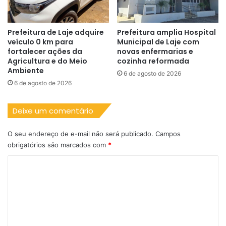
Prefeitura de Laje adquire
Prefeitura amplia Hospital
veículo 0 km para
Municipal de Laje com
fortalecer ações da
novas enfermarias e
Agricultura e do Meio
cozinha reformada
Ambiente
6 de agosto de 2026
6 de agosto de 2026
Deixe um comentário
O seu endereço de e-mail não será publicado.
Campos
obrigatórios são marcados com
*
C
o
m
e
n