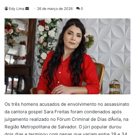
Mande
Edy Lima
26 de março de 2026
0
um
e-
mail
Os três homens acusados de envolvimento no assassinato
da cantora gospel Sara Freitas foram condenados após
julgamento realizado no Fórum Criminal de Dias d’Ávila, na
Região Metropolitana de Salvador. O júri popular durou
dois dias e terminou com penas que variam entre 28 e 34