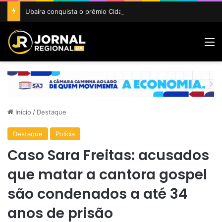
Ubaíra conquista o prêmio Cidade Revelação do São João da Bahia 2026
M
Início
/
Destaque
Destaque
Polícia
Caso Sara Freitas: acusados
que matar a cantora gospel
são condenados a até 34
anos de prisão