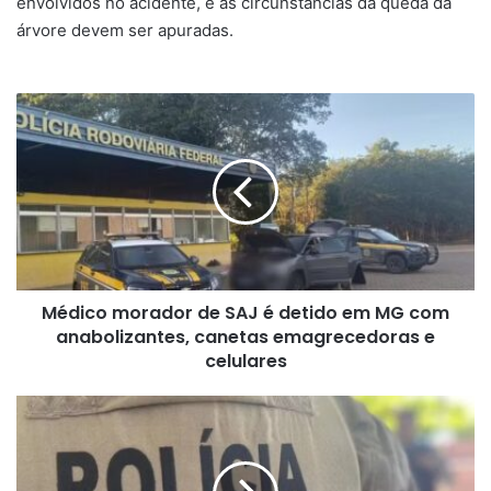
envolvidos no acidente, e as circunstâncias da queda da
árvore devem ser apuradas.
Médico
morador
de
SAJ
é
detido
em
MG
com
Médico morador de SAJ é detido em MG com
anabolizantes,
canetas
anabolizantes, canetas emagrecedoras e
emagrecedoras
celulares
e
celulares
Policial
militar
é
baleado