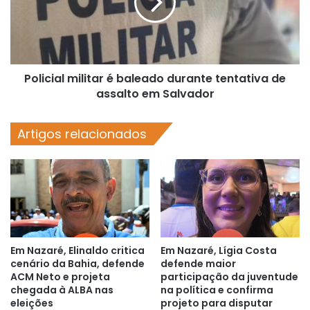
durante
tentativa
de
assalto
em
Policial militar é baleado durante tentativa de
Salvador
assalto em Salvador
Artigos relacionados
Em Nazaré, Elinaldo critica
Em Nazaré, Lígia Costa
cenário da Bahia, defende
defende maior
ACM Neto e projeta
participação da juventude
chegada à ALBA nas
na política e confirma
eleições
projeto para disputar