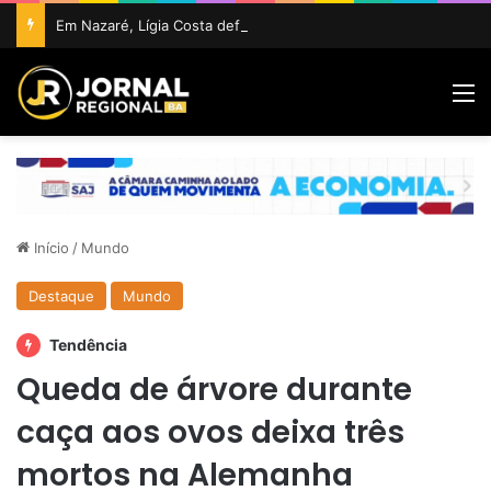
Em Nazaré, Lígia Costa defende maior participação da juventude na política e confirma projeto para disputar vaga na ALBA
M
Início
/
Mundo
Destaque
Mundo
Tendência
Queda de árvore durante
caça aos ovos deixa três
mortos na Alemanha