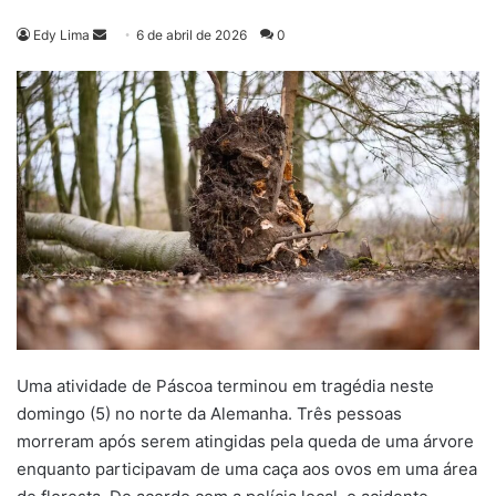
Mande
Edy Lima
6 de abril de 2026
0
um
e-
mail
Uma atividade de Páscoa terminou em tragédia neste
domingo (5) no norte da Alemanha. Três pessoas
morreram após serem atingidas pela queda de uma árvore
enquanto participavam de uma caça aos ovos em uma área