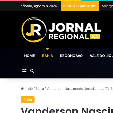
sábado, agosto 8 2026
Notícias de Última Hora
ExpoCr
HOME
BAHIA
RECÔNCAVO
VALE DO JIQ
Artigo aleatório
Procurar por
Início
/
Bahia
/
Vanderson Nascimento, jornalista da TV Ba
Bahia
Vanderson Nascim