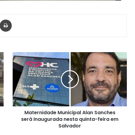
har via e-mail
Imprimir
Maternidade
Municipal
Alan
Sanches
será
inaugurada
nesta
quinta-
feira
Maternidade Municipal Alan Sanches
em
Salvador
será inaugurada nesta quinta-feira em
Salvador