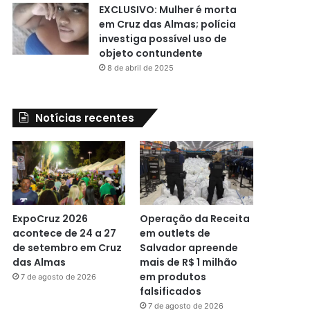
EXCLUSIVO: Mulher é morta
em Cruz das Almas; polícia
investiga possível uso de
objeto contundente
8 de abril de 2025
Notícias recentes
ExpoCruz 2026
Operação da Receita
acontece de 24 a 27
em outlets de
de setembro em Cruz
Salvador apreende
das Almas
mais de R$ 1 milhão
em produtos
7 de agosto de 2026
falsificados
7 de agosto de 2026