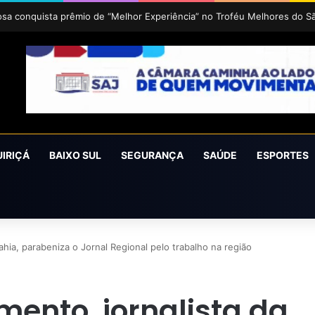
uz 2026 acontece de 24 a 27 de setembro em Cruz das Almas
UIRIÇÁ
BAIXO SUL
SEGURANÇA
SAÚDE
ESPORTES
hia, parabeniza o Jornal Regional pelo trabalho na região
ento, jornalista da