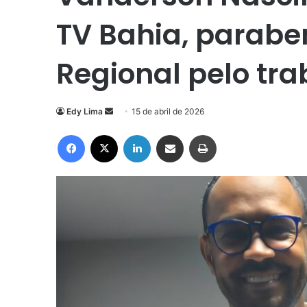
TV Bahia, paraben
Regional pelo tra
Mande
Edy Lima
15 de abril de 2026
um
Facebook
X
Linkedin
Compartilhar via e-mail
Imprimir
e-
mail