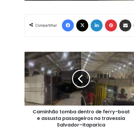
Facebook
X
Linkedin
Pinterest
Compartil
Compartilhar
Caminhão
tomba
dentro
de
ferry-
boat
e
assusta
passageiros
Caminhão tomba dentro de ferry-boat
na
travessia
e assusta passageiros na travessia
Salvador–
Salvador–Itaparica
Itaparica