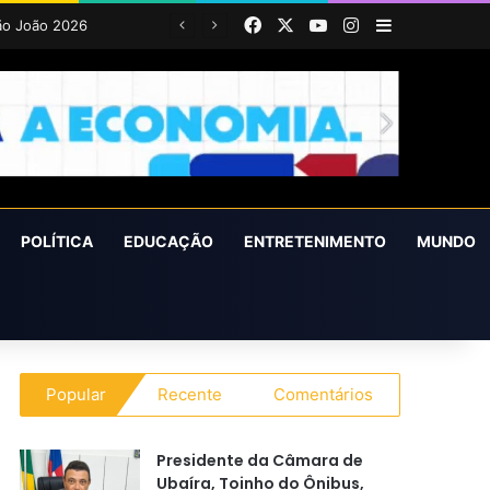
Facebook
X
YouTube
Instagram
Barra Latera
POLÍTICA
EDUCAÇÃO
ENTRETENIMENTO
MUNDO
Popular
Recente
Comentários
Presidente da Câmara de
Ubaíra, Toinho do Ônibus,