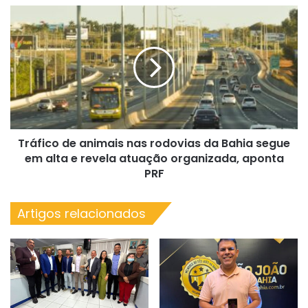
Tráfico
de
animais
nas
rodovias
da
Bahia
segue
em
Tráfico de animais nas rodovias da Bahia segue
alta
e
em alta e revela atuação organizada, aponta
revela
PRF
atuação
organizada,
Artigos relacionados
aponta
PRF