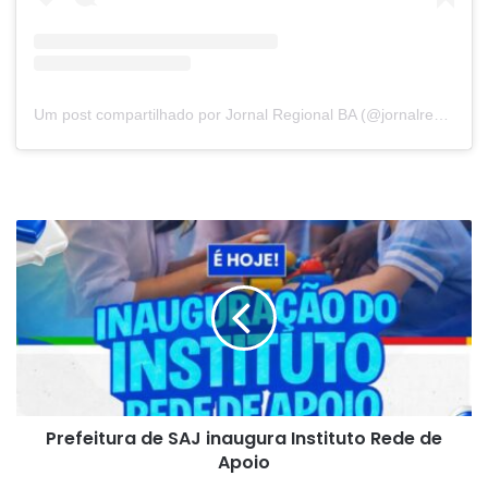
Um post compartilhado por Jornal Regional BA (@jornalregionalbahia)
Prefeitura
de
SAJ
inaugura
Instituto
Rede
de
Apoio
Prefeitura de SAJ inaugura Instituto Rede de
Apoio