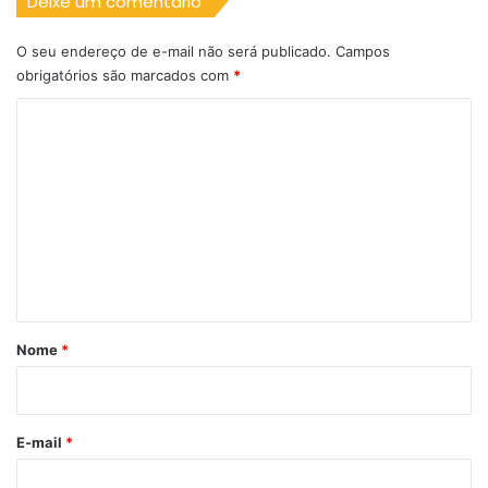
Deixe um comentário
O seu endereço de e-mail não será publicado.
Campos
obrigatórios são marcados com
*
C
o
m
e
n
t
á
r
Nome
*
i
o
*
E-mail
*