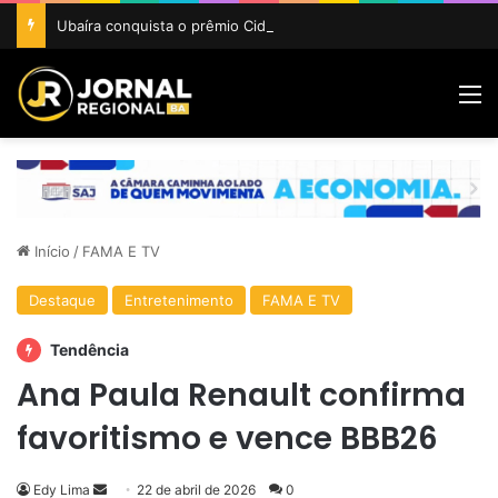
Ubaíra conquista o prêmio Cidade Revelação do São João da Bahia 2026
M
Início
/
FAMA E TV
Destaque
Entretenimento
FAMA E TV
Tendência
Ana Paula Renault confirma
favoritismo e vence BBB26
Mande
Edy Lima
22 de abril de 2026
0